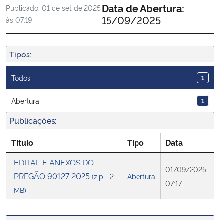
Data de Abertura:
Publicado:
01 de set de 2025
Ministério da Cidadania
15/09/2025
às 07:19
Ministério da Saúde
Tipos:
Ministério de Minas e Energia
Todos
1
Ministério da Ciência, Tecnologia, Inovações e Comunicações
Abertura
1
Ministério do Meio Ambiente
Publicações:
Ministério do Turismo
Título
Tipo
Data
EDITAL E ANEXOS DO
Ministério do Desenvolvimento Regional
01/09/2025
PREGÃO 90127 2025
(zip - 2
Abertura
07:17
MB)
Controladoria-Geral da União
Ministério da Mulher, da Família e dos Direitos Humanos