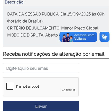
Descrição:
Secretaria-Geral
DATA DA SESSÃO PÚBLICA: Dia 15/09/2025 às 09h
(horário de Brasília)
Secretaria de Governo
CRITÉRIO DE JULGAMENTO: Menor Preço Global
MODO DE DISPUTA: Aberto e Fechado
Gabinete de Segurança Institucional
Advocacia-Geral da União
Receba notificações de alteração por email:
Banco Central do Brasil
Planalto
Enviar