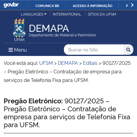
COMUNICA BR
ACESSO À INFORMAÇÃO
PARTI
Casa Civil
LANGUAGES
INTERNATIONAL
SÍTIOS DA UFSM
IR
PARA
DEMAPA
Ministério da Justiça e Segurança Pública
O
Departamento de Material e Patrimônio
CONTEÚDO
Ministério da Defesa
Buscar no no Sítio
Busca
Busca:
Menu Principal do Sítio
Menu
Busc
Ministério das Relações Exteriores
Você está aqui:
UFSM
>
DEMAPA
>
Editais
>
90127/2025
– Pregão Eletrônico – Contratação de empresa para
Ministério da Economia
serviços de Telefonia Fixa para UFSM.
Ministério da Infraestrutura
Início do conteúdo
Pregão Eletrônico:
90127/2025 –
Pregão Eletrônico – Contratação de
Ministério da Agricultura, Pecuária e Abastecimento
empresa para serviços de Telefonia Fixa
para UFSM.
Ministério da Educação