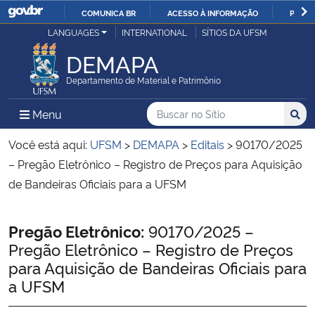
COMUNICA BR
ACESSO À INFORMAÇÃO
PARTI
Casa Civil
LANGUAGES
INTERNATIONAL
SÍTIOS DA UFSM
IR
PARA
DEMAPA
Ministério da Justiça e Segurança Pública
O
Departamento de Material e Patrimônio
CONTEÚDO
Ministério da Defesa
Buscar no no Sítio
Busca
Busca:
Menu Principal do Sítio
Menu
Busc
Ministério das Relações Exteriores
Você está aqui:
UFSM
>
DEMAPA
>
Editais
>
90170/2025
– Pregão Eletrônico – Registro de Preços para Aquisição
Ministério da Economia
de Bandeiras Oficiais para a UFSM
Ministério da Infraestrutura
Início do conteúdo
Pregão Eletrônico:
90170/2025 –
Pregão Eletrônico – Registro de Preços
Ministério da Agricultura, Pecuária e Abastecimento
para Aquisição de Bandeiras Oficiais para
a UFSM
Ministério da Educação