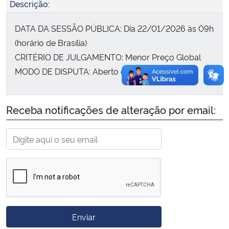
Descrição:
Secretaria-Geral
DATA DA SESSÃO PÚBLICA: Dia 22/01/2026 às 09h
(horário de Brasília)
Secretaria de Governo
CRITÉRIO DE JULGAMENTO: Menor Preço Global
MODO DE DISPUTA: Aberto e Fechado
Gabinete de Segurança Institucional
Advocacia-Geral da União
Receba notificações de alteração por email:
Banco Central do Brasil
Planalto
Enviar