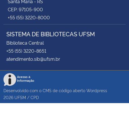
Santa Maria - RS
CEP: 97105-900
+55 (55) 3220-8000
SISTEMA DE BIBLIOTECAS UFSM
Biblioteca Central
+55 (55) 3220-8651
atendimento.sib@ufsm.br
Acesso à
Informação
Desenvolvido com o CMS de código aberto
Wordpress
2026
UFSM
/
CPD