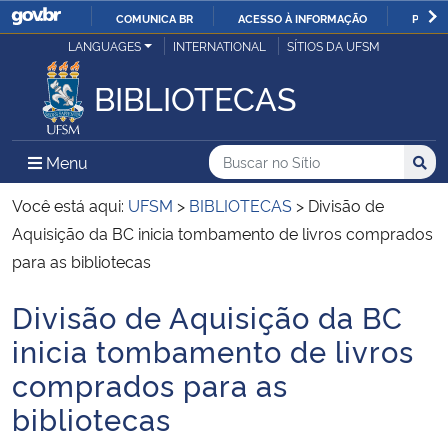
COMUNICA BR
ACESSO À INFORMAÇÃO
PARTI
Casa Civil
LANGUAGES
INTERNATIONAL
SÍTIOS DA UFSM
IR
PARA
BIBLIOTECAS
Ministério da Justiça e Segurança Pública
O
CONTEÚDO
Ministério da Defesa
Buscar no no Sítio
Busca
Busca:
Menu Principal do Sítio
Menu
Busc
Ministério das Relações Exteriores
Você está aqui:
UFSM
>
BIBLIOTECAS
>
Divisão de
Aquisição da BC inicia tombamento de livros comprados
Ministério da Economia
para as bibliotecas
Divisão de Aquisição da BC
Ministério da Infraestrutura
Início do conteúdo
inicia tombamento de livros
Ministério da Agricultura, Pecuária e Abastecimento
comprados para as
bibliotecas
Ministério da Educação