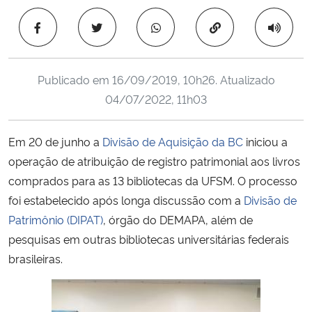
Ministério da Cidadania
Copiar para área 
Ministério da Saúde
Publicado em
16/09/2019, 10h26
. Atualizado
Ministério de Minas e Energia
04/07/2022, 11h03
Ministério da Ciência, Tecnologia, Inovações e Comunicações
Em 20 de junho a
Divisão de Aquisição da BC
iniciou a
operação de atribuição de registro patrimonial aos livros
Ministério do Meio Ambiente
comprados para as 13 bibliotecas da UFSM. O processo
Ministério do Turismo
foi estabelecido após longa discussão com a
Divisão de
Patrimônio (DIPAT)
, órgão do DEMAPA, além de
Ministério do Desenvolvimento Regional
pesquisas em outras bibliotecas universitárias federais
brasileiras.
Controladoria-Geral da União
Ministério da Mulher, da Família e dos Direitos Humanos