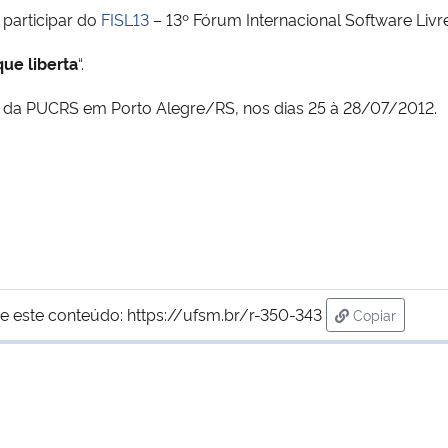
 participar do
FISL13
– 13º Fórum Internacional Software Livre
que liberta
“.
s da PUCRS em Porto Alegre/RS, nos dias 25 à 28/07/2012.
e este conteúdo:
https://ufsm.br/r-350-343
Copiar
para área de