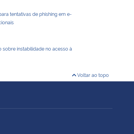
ara tentativas de phishing em e-
cionais
sobre instabilidade no acesso à
Voltar ao topo