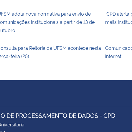
FSM adota nova normativa para envio de
CPD alerta p
omunicações institucionais a partir de 13 de
mails institu
utubro
onsulta para Reitoria da UFSM acontece nesta
Comunicado 
erça-feira (25)
internet
O DE PROCESSAMENTO DE DADOS - CPD
niversitária