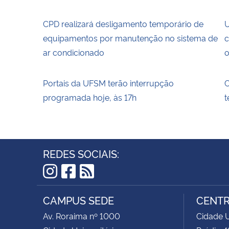
CPD realizará desligamento temporário de
U
equipamentos por manutenção no sistema de
c
ar condicionado
o
Portais da UFSM terão interrupção
C
programada hoje, às 17h
t
REDES SOCIAIS:
Instagram
Facebook
RSS
CAMPUS SEDE
CENTR
Av. Roraima nº 1000
Cidade U