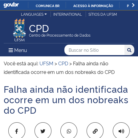
COMUNICA BR
ACESSO À INFORMAÇÃO
PARTI
Casa Civil
LANGUAGES
INTERNATIONAL
SÍTIOS DA UFSM
IR
PARA
CPD
Ministério da Justiça e Segurança Pública
O
Centro de Processamento de Dados
CONTEÚDO
Ministério da Defesa
Buscar no no Sítio
Busca
Busca:
Menu Principal do Sítio
Menu
Busc
Ministério das Relações Exteriores
Você está aqui:
UFSM
>
CPD
>
Falha ainda não
identificada ocorre em um dos nobreaks do CPD
Ministério da Economia
Falha ainda não identificada
Início do conteúdo
Ministério da Infraestrutura
ocorre em um dos nobreaks
do CPD
Ministério da Agricultura, Pecuária e Abastecimento
Ministério da Educação
Copiar para área 