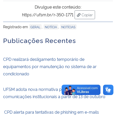
Divulgue este conteúdo:
Secretaria-Geral
https://ufsm.br/r-350-1771
Copiar
para área de trans
Secretaria de Governo
Registrado em
,
,
GERAL
NOTÍCIA
NOTÍCIAS
Publicações Recentes
Gabinete de Segurança Institucional
Advocacia-Geral da União
CPD realizará desligamento temporário de
equipamentos por manutenção no sistema de ar
Banco Central do Brasil
condicionado
Planalto
UFSM adota nova normativa para envio de
comunicações institucionais a partir de 13 de outubro
CPD alerta para tentativas de phishing em e-mails