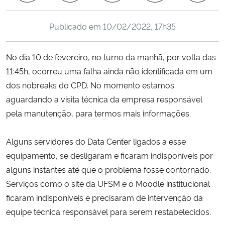
Ministério da Cidadania
Publicado em
10/02/2022, 17h35
Ministério da Saúde
No dia 10 de fevereiro, no turno da manhã, por volta das
Ministério de Minas e Energia
11:45h, ocorreu uma falha ainda não identificada em um
dos nobreaks do CPD. No momento estamos
Ministério da Ciência, Tecnologia, Inovações e Comunicações
aguardando a visita técnica da empresa responsável
pela manutenção, para termos mais informações.
Ministério do Meio Ambiente
Alguns servidores do Data Center ligados a esse
Ministério do Turismo
equipamento, se desligaram e ficaram indisponíveis por
alguns instantes até que o problema fosse contornado.
Ministério do Desenvolvimento Regional
Serviços como o site da UFSM e o Moodle institucional
Controladoria-Geral da União
ficaram indisponíveis e precisaram de intervenção da
equipe técnica responsável para serem restabelecidos.
Ministério da Mulher, da Família e dos Direitos Humanos