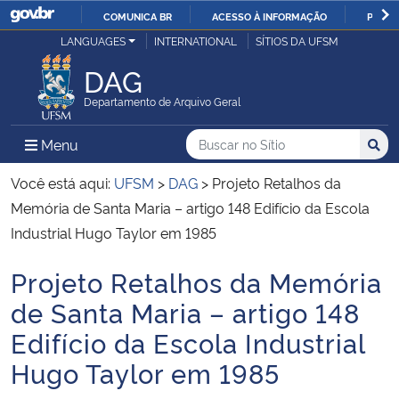
COMUNICA BR
ACESSO À INFORMAÇÃO
PARTI
Casa Civil
LANGUAGES
INTERNATIONAL
SÍTIOS DA UFSM
IR
PARA
DAG
Ministério da Justiça e Segurança Pública
O
Departamento de Arquivo Geral
CONTEÚDO
Ministério da Defesa
Buscar no no Sítio
Busca
Busca:
Menu Principal do Sítio
Menu
Busc
Ministério das Relações Exteriores
Você está aqui:
UFSM
>
DAG
>
Projeto Retalhos da
Memória de Santa Maria – artigo 148 Edifício da Escola
Ministério da Economia
Industrial Hugo Taylor em 1985
Projeto Retalhos da Memória
Ministério da Infraestrutura
Início do conteúdo
de Santa Maria – artigo 148
Ministério da Agricultura, Pecuária e Abastecimento
Edifício da Escola Industrial
Hugo Taylor em 1985
Ministério da Educação