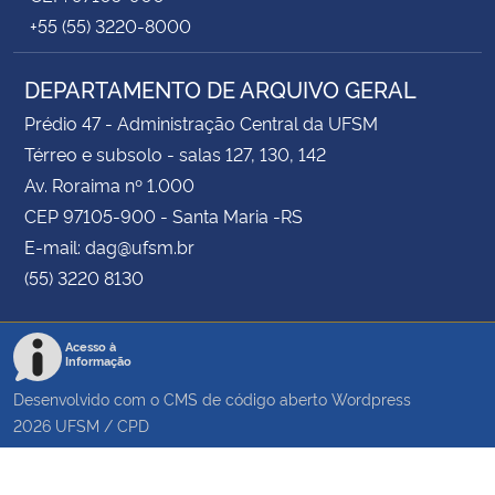
+55 (55) 3220-8000
DEPARTAMENTO DE ARQUIVO GERAL
Prédio 47 - Administração Central da UFSM
Térreo e subsolo - salas 127, 130, 142
Av. Roraima nº 1.000
CEP 97105-900 - Santa Maria -RS
E-mail: dag@ufsm.br
(55) 3220 8130
Acesso à
Informação
Desenvolvido com o CMS de código aberto
Wordpress
2026
UFSM
/
CPD