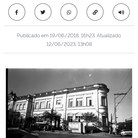
Ministério da Cidadania
Copiar para área 
Ministério da Saúde
Publicado em
19/06/2018, 16h23
. Atualizado
Ministério de Minas e Energia
12/06/2023, 13h08
Ministério da Ciência, Tecnologia, Inovações e Comunicações
Ministério do Meio Ambiente
Ministério do Turismo
Ministério do Desenvolvimento Regional
Controladoria-Geral da União
Ministério da Mulher, da Família e dos Direitos Humanos