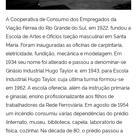
Secretaria-Geral
A Cooperativa de Consumo dos Empregados da
Viação Férrea do Rio Grande do Sul, em 1922, fundou a
Secretaria de Governo
Escola de Artes e Ofícios (seção masculina) em Santa
Maria. Foram inauguradas as oficinas de carpintaria,
Gabinete de Segurança Institucional
eletricidade, fundição, mecânica e modelagem. Em
1934 seu nome foi alterado e passou a denominar-se
Advocacia-Geral da União
Ginásio Industrial Hugo Taylor e, em 1943, para Escola
Industrial Hugo Taylor, cuja última turma formou-se
Banco Central do Brasil
em 1962. A escola oferecia, além da instrução primária
Planalto
e ginasial, ensino profissionalizante aos filhos de
trabalhadores da Rede Ferroviária. Em agosto de 1954
um incêndio consumiu várias dependências do prédio
(internato, museu, biblioteca, capela, laboratório de
física, cozinha). Na década de 80, o prédio passou a