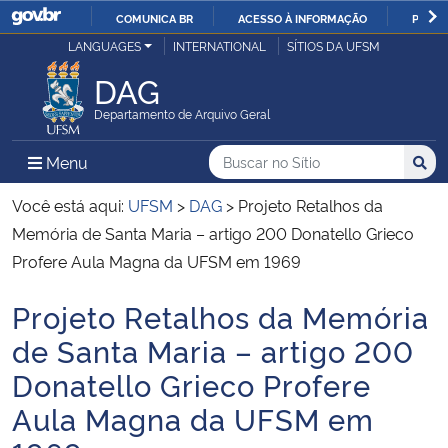
COMUNICA BR
ACESSO À INFORMAÇÃO
PARTI
Casa Civil
LANGUAGES
INTERNATIONAL
SÍTIOS DA UFSM
IR
PARA
DAG
Ministério da Justiça e Segurança Pública
O
Departamento de Arquivo Geral
CONTEÚDO
Ministério da Defesa
Buscar no no Sítio
Busca
Busca:
Menu Principal do Sítio
Menu
Busc
Ministério das Relações Exteriores
Você está aqui:
UFSM
>
DAG
>
Projeto Retalhos da
Memória de Santa Maria – artigo 200 Donatello Grieco
Ministério da Economia
Profere Aula Magna da UFSM em 1969
Projeto Retalhos da Memória
Ministério da Infraestrutura
Início do conteúdo
de Santa Maria – artigo 200
Ministério da Agricultura, Pecuária e Abastecimento
Donatello Grieco Profere
Aula Magna da UFSM em
Ministério da Educação