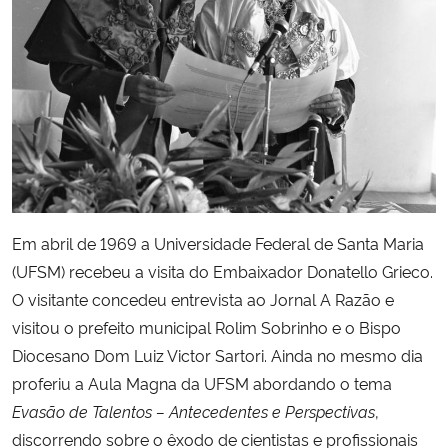
Secretaria-Geral
Secretaria de Governo
Gabinete de Segurança Institucional
Advocacia-Geral da União
Em abril de 1969 a Universidade Federal de Santa Maria
Banco Central do Brasil
(UFSM) recebeu a visita do Embaixador Donatello Grieco.
O visitante concedeu entrevista ao Jornal A Razão e
Planalto
visitou o prefeito municipal Rolim Sobrinho e o Bispo
Diocesano Dom Luiz Victor Sartori. Ainda no mesmo dia
proferiu a Aula Magna da UFSM abordando o tema
Evasão de Talentos – Antecedentes e Perspectivas
,
discorrendo sobre o êxodo de cientistas e profissionais