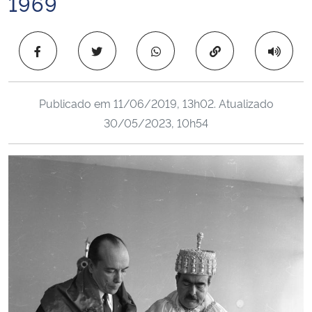
1969
Ministério da Cidadania
Copiar para área 
Ministério da Saúde
Ministério de Minas e Energia
Publicado em
11/06/2019, 13h02
. Atualizado
30/05/2023, 10h54
Ministério da Ciência, Tecnologia, Inovações e Comunicações
Ministério do Meio Ambiente
Ministério do Turismo
Ministério do Desenvolvimento Regional
Controladoria-Geral da União
Ministério da Mulher, da Família e dos Direitos Humanos