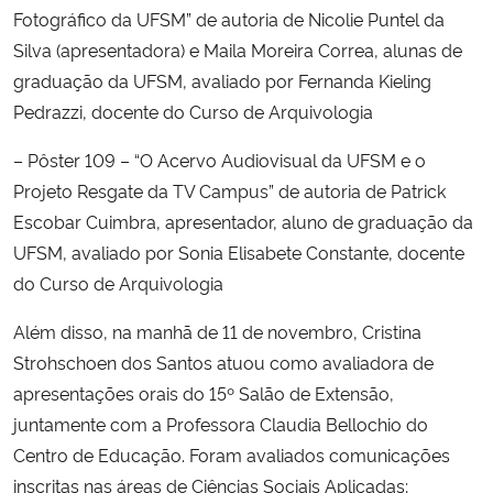
Fotográfico da UFSM” de autoria de Nicolie Puntel da
Silva (apresentadora) e Maila Moreira Correa, alunas de
Secretaria-Geral
graduação da UFSM, avaliado por Fernanda Kieling
Pedrazzi, docente do Curso de Arquivologia
Secretaria de Governo
– Pôster 109 – “O Acervo Audiovisual da UFSM e o
Gabinete de Segurança Institucional
Projeto Resgate da TV Campus” de autoria de Patrick
Escobar Cuimbra, apresentador, aluno de graduação da
Advocacia-Geral da União
UFSM, avaliado por Sonia Elisabete Constante, docente
do Curso de Arquivologia
Banco Central do Brasil
Além disso, na manhã de 11 de novembro, Cristina
Planalto
Strohschoen dos Santos atuou como avaliadora de
apresentações orais do 15º Salão de Extensão,
juntamente com a Professora Claudia Bellochio do
Centro de Educação. Foram avaliados comunicações
inscritas nas áreas de Ciências Sociais Aplicadas;