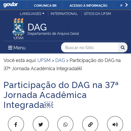
COMUNICA BR
ACESSO À INFORMAÇÃO
PARTI
Casa Civil
LANGUAGES
INTERNATIONAL
SÍTIOS DA UFSM
IR
PARA
DAG
Ministério da Justiça e Segurança Pública
O
Departamento de Arquivo Geral
CONTEÚDO
Ministério da Defesa
Buscar no no Sítio
Busca
Busca:
Menu Principal do Sítio
Menu
Busc
Ministério das Relações Exteriores
Você está aqui:
UFSM
>
DAG
>
Participação do DAG na
37ª Jornada Acadêmica Integrada￼
Ministério da Economia
Participação do DAG na 37ª
Início do conteúdo
Ministério da Infraestrutura
Jornada Acadêmica
Integrada￼
Ministério da Agricultura, Pecuária e Abastecimento
Ministério da Educação
Copiar para área 