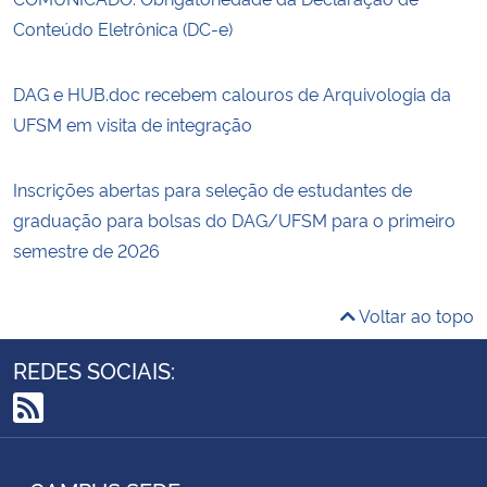
Conteúdo Eletrônica (DC-e)
DAG e HUB.doc recebem calouros de Arquivologia da
UFSM em visita de integração
Inscrições abertas para seleção de estudantes de
graduação para bolsas do DAG/UFSM para o primeiro
semestre de 2026
Voltar ao topo
REDES SOCIAIS:
RSS