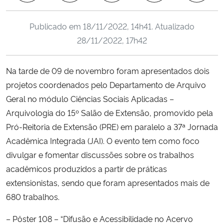
Ministério da Cidadania
Publicado em
18/11/2022, 14h41
. Atualizado
Ministério da Saúde
28/11/2022, 17h42
Ministério de Minas e Energia
Na tarde de 09 de novembro foram apresentados dois
projetos coordenados pelo Departamento de Arquivo
Ministério da Ciência, Tecnologia, Inovações e Comunicações
Geral no módulo Ciências Sociais Aplicadas –
Arquivologia do 15º Salão de Extensão, promovido pela
Ministério do Meio Ambiente
Pró-Reitoria de Extensão (PRE) em paralelo a 37ª Jornada
Acadêmica Integrada (JAI). O evento tem como foco
Ministério do Turismo
divulgar e fomentar discussões sobre os trabalhos
acadêmicos produzidos a partir de práticas
Ministério do Desenvolvimento Regional
extensionistas, sendo que foram apresentados mais de
Controladoria-Geral da União
680 trabalhos.
– Pôster 108 – “Difusão e Acessibilidade no Acervo
Ministério da Mulher, da Família e dos Direitos Humanos