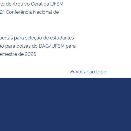
to de Arquivo Geral da UFSM
 2ª Conferência Nacional de
abertas para seleção de estudantes
ão para bolsas do DAG/UFSM para
semestre de 2026
Voltar ao topo