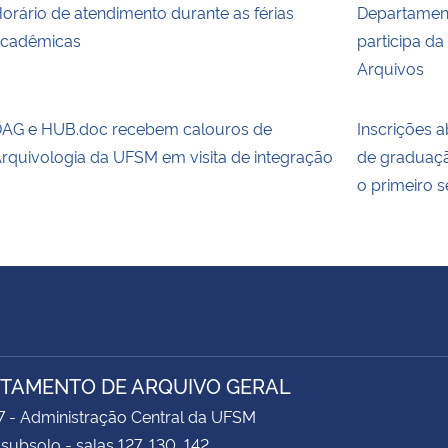
orário de atendimento durante as férias
Departamen
cadêmicas
participa da
Arquivos
AG e HUB.doc recebem calouros de
Inscrições 
rquivologia da UFSM em visita de integração
de graduaç
o primeiro 
TAMENTO DE ARQUIVO GERAL
7 - Administração Central da UFSM
 subsolo - salas 127, 130, 142