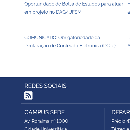
Oportunidade de Bolsa de Estudos para atuar
H
em projeto no DAG/UFSM
a
COMUNICADO: Obrigatoriedade da
D
Declaração de Conteúdo Eletrônica (DC-e)
A
REDES SOCIAIS:
RSS
CAMPUS SEDE
DEPAR
Av. Roraima nº 1000
Prédio 4
Cidade Universitária
Térreo e