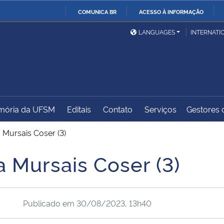
COMUNICA BR
ACESSO À INFORMAÇÃO
Ministério da Defesa
Ministério das Relações
Mini
IR
LANGUAGES
INTERNATI
Exteriores
PARA
O
Ministério da Cidadania
Ministério da Saúde
Mini
CONTEÚDO
ória da UFSM
Editais
Contato
Serviços
Gestores d
Ministério do
Controladoria-Geral da
Mini
Desenvolvimento Regional
União
Famí
 Mursais Coser (3)
Hum
 Mursais Coser (3)
Advocacia-Geral da União
Banco Central do Brasil
Plan
Publicado em
30/08/2023, 13h40