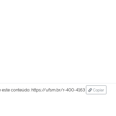
 este conteúdo:
https://ufsm.br/r-400-4163
Copiar
para área d