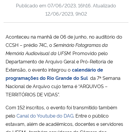
Publicado em
07/06/2023, 16h16
. Atualizado
Ministério da Cidadania
12/06/2023, 9h02
Ministério da Saúde
Aconteceu na manhã de 06 de junho, no auditório do
Ministério de Minas e Energia
CCSH – prédio 74C, o
Seminário Fotogramas da
Ministério da Ciência, Tecnologia, Inovações e Comunicações
Memória Audiovisual da UFSM.
Promovido pelo
Departamento de Arquivo Geral e Pró-Reitoria de
Ministério do Meio Ambiente
Extensão, o evento integrou o
calendário de
programações do Rio Grande do Sul
da 7ª Semana
Ministério do Turismo
Nacional de Arquivo cujo tema é “ARQUIVOS –
TERRITÓRIOS DE VIDAS”.
Ministério do Desenvolvimento Regional
Com 152 inscritos, o evento foi transmitido também
Controladoria-Geral da União
pelo
Canal do Youtube do DAG
. Entre o público
estavam, além de acadêmicos, docentes e servidores
Ministério da Mulher, da Família e dos Direitos Humanos
da UFSM, também servidores da Câmara dos