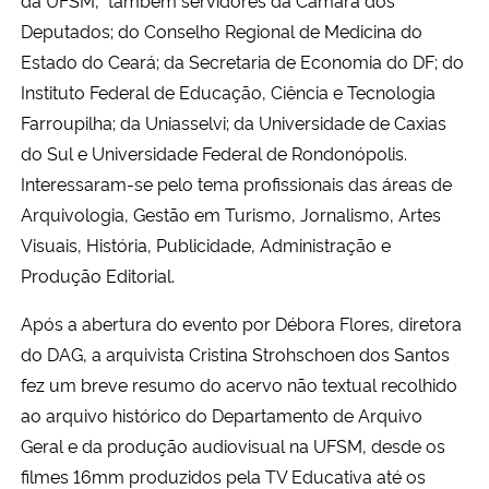
Deputados; do Conselho Regional de Medicina do
Secretaria-Geral
Estado do Ceará; da Secretaria de Economia do DF; do
Instituto Federal de Educação, Ciência e Tecnologia
Secretaria de Governo
Farroupilha; da Uniasselvi; da Universidade de Caxias
do Sul e Universidade Federal de Rondonópolis.
Gabinete de Segurança Institucional
Interessaram-se pelo tema profissionais das áreas de
Arquivologia, Gestão em Turismo, Jornalismo, Artes
Advocacia-Geral da União
Visuais, História, Publicidade, Administração e
Produção Editorial.
Banco Central do Brasil
Após a abertura do evento por Débora Flores, diretora
Planalto
do DAG, a arquivista Cristina Strohschoen dos Santos
fez um breve resumo do acervo não textual recolhido
ao arquivo histórico do Departamento de Arquivo
Geral e da produção audiovisual na UFSM, desde os
filmes 16mm produzidos pela TV Educativa até os