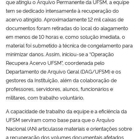
que atingiu o Arquivo Permanente da UFSM, a equipe
tem se dedicado intensamente à recuperação do
Secretaria-Geral
acervo atingido. Aproximadamente 12 mil caixas de
documentos foram retiradas do local do alagamento
Secretaria de Governo
em menos de 10 horas e, como solução imediata, o
material foi submetido à técnica de congelamento para
Gabinete de Segurança Institucional
minimizar danos. Assim, iniciou-se a “Operação
Recupera Acervo UFSM”,
coordenada pelo
Advocacia-Geral da União
Departamento de Arquivo Geral (DAG/UFSM) e os
gestores da Instituição, além da colaboração de
Banco Central do Brasil
professores, servidores, alunos, funcionários e
Planalto
militares, com trabalho voluntário.
A capacidade de trabalho da equipe e a eficiência da
UFSM serviram como base para que o Arquivo
Nacional (AN) articulasse materiais e orientações sobre
a recuperação dos volumes documentais afetados