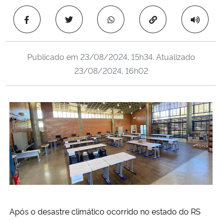
Ministério da Cidadania
Copiar para área 
Ministério da Saúde
Publicado em
23/08/2024, 15h34
. Atualizado
Ministério de Minas e Energia
23/08/2024, 16h02
Ministério da Ciência, Tecnologia, Inovações e Comunicações
Ministério do Meio Ambiente
Ministério do Turismo
Ministério do Desenvolvimento Regional
Controladoria-Geral da União
Após o desastre climático ocorrido no estado do RS
Ministério da Mulher, da Família e dos Direitos Humanos