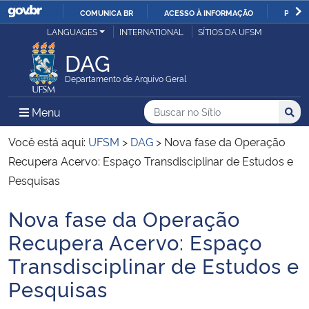
COMUNICA BR
ACESSO À INFORMAÇÃO
PARTI
Casa Civil
LANGUAGES
INTERNATIONAL
SÍTIOS DA UFSM
IR
PARA
DAG
Ministério da Justiça e Segurança Pública
O
Departamento de Arquivo Geral
CONTEÚDO
Ministério da Defesa
Buscar no no Sítio
Busca
Busca:
Menu Principal do Sítio
Menu
Busc
Ministério das Relações Exteriores
Você está aqui:
UFSM
>
DAG
>
Nova fase da Operação
Recupera Acervo: Espaço Transdisciplinar de Estudos e
Ministério da Economia
Pesquisas
Nova fase da Operação
Ministério da Infraestrutura
Início do conteúdo
Recupera Acervo: Espaço
Ministério da Agricultura, Pecuária e Abastecimento
Transdisciplinar de Estudos e
Pesquisas
Ministério da Educação