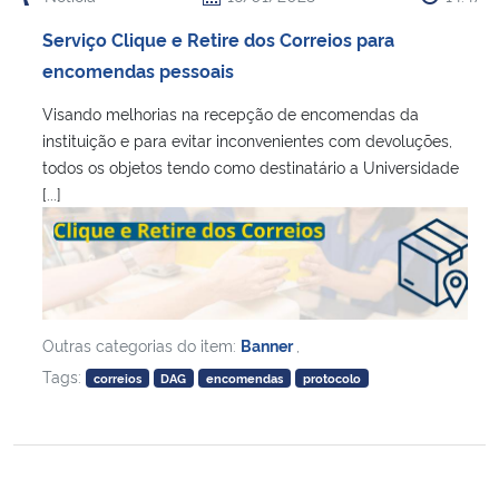
Ministério da Cidadania
Serviço Clique e Retire dos Correios para
encomendas pessoais
Ministério da Saúde
Visando melhorias na recepção de encomendas da
Ministério de Minas e Energia
instituição e para evitar inconvenientes com devoluções,
todos os objetos tendo como destinatário a Universidade
[...]
Ministério da Ciência, Tecnologia, Inovações e Comunicações
Ministério do Meio Ambiente
Ministério do Turismo
Outras categorias do item:
Banner
,
Ministério do Desenvolvimento Regional
Tags:
correios
DAG
encomendas
protocolo
Controladoria-Geral da União
Ministério da Mulher, da Família e dos Direitos Humanos