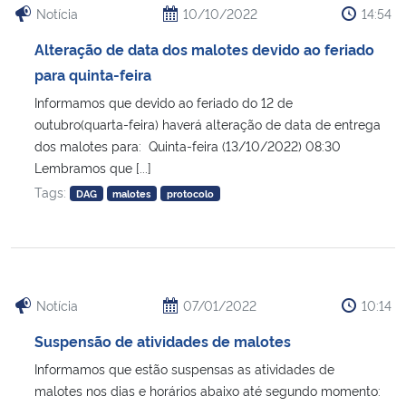
Notícia
10/10/2022
14:54
Secretaria-Geral
Alteração de data dos malotes devido ao feriado
para quinta-feira
Secretaria de Governo
Informamos que devido ao feriado do 12 de
outubro(quarta-feira) haverá alteração de data de entrega
Gabinete de Segurança Institucional
dos malotes para: Quinta-feira (13/10/2022) 08:30
Lembramos que [...]
Advocacia-Geral da União
Tags:
DAG
malotes
protocolo
Banco Central do Brasil
Planalto
Notícia
07/01/2022
10:14
Suspensão de atividades de malotes
Informamos que estão suspensas as atividades de
malotes nos dias e horários abaixo até segundo momento: