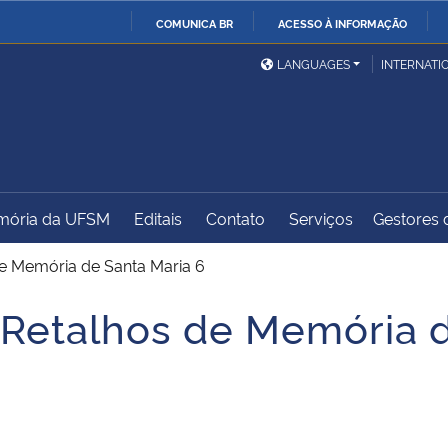
COMUNICA BR
ACESSO À INFORMAÇÃO
Ministério da Defesa
Ministério das Relações
Mini
IR
LANGUAGES
INTERNATI
Exteriores
PARA
O
Ministério da Cidadania
Ministério da Saúde
Mini
CONTEÚDO
ória da UFSM
Editais
Contato
Serviços
Gestores d
Ministério do
Controladoria-Geral da
Mini
Desenvolvimento Regional
União
Famí
de Memória de Santa Maria 6
Hum
 Retalhos de Memória 
Advocacia-Geral da União
Banco Central do Brasil
Plan