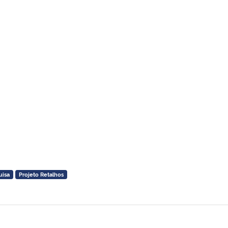
uisa
Projeto Retalhos