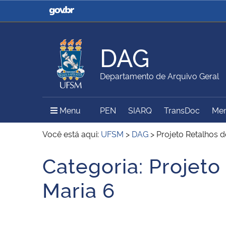
Casa Civil
Ministério da Justiça e
Segurança Pública
DAG
Ministério da Agricultura,
Ministério da Educação
Departamento de Arquivo Geral
Pecuária e Abastecimento
Menu Principal do Sítio
Menu
PEN
SIARQ
TransDoc
Mem
Ministério do Meio Ambiente
Ministério do Turismo
Você está aqui:
UFSM
>
DAG
>
Projeto Retalhos 
Categoria:
Projeto
Início do conteúdo
Secretaria de Governo
Gabinete de Segurança
Maria 6
Institucional