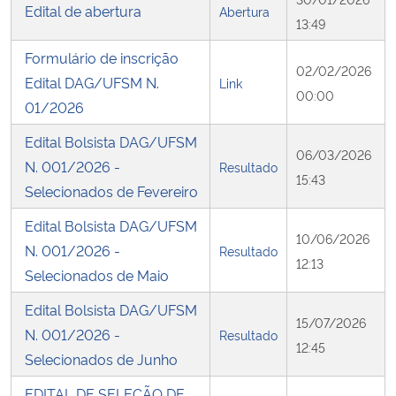
Edital de abertura
Abertura
13:49
Secretaria-Geral
Formulário de inscrição
02/02/2026
Edital DAG/UFSM N.
Link
Secretaria de Governo
00:00
01/2026
Gabinete de Segurança Institucional
Edital Bolsista DAG/UFSM
06/03/2026
N. 001/2026 -
Resultado
15:43
Advocacia-Geral da União
Selecionados de Fevereiro
Edital Bolsista DAG/UFSM
Banco Central do Brasil
10/06/2026
N. 001/2026 -
Resultado
12:13
Selecionados de Maio
Planalto
Edital Bolsista DAG/UFSM
15/07/2026
N. 001/2026 -
Resultado
12:45
Selecionados de Junho
EDITAL DE SELEÇÃO DE