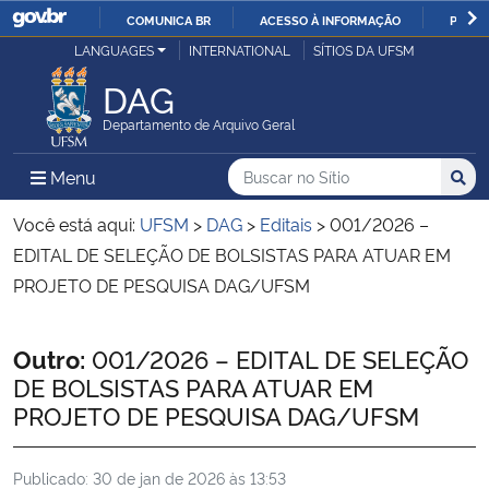
COMUNICA BR
ACESSO À INFORMAÇÃO
PARTI
Casa Civil
LANGUAGES
INTERNATIONAL
SÍTIOS DA UFSM
IR
PARA
DAG
Ministério da Justiça e Segurança Pública
O
Departamento de Arquivo Geral
CONTEÚDO
Ministério da Defesa
Buscar no no Sítio
Busca
Busca:
Menu Principal do Sítio
Menu
Busc
Ministério das Relações Exteriores
Você está aqui:
UFSM
>
DAG
>
Editais
>
001/2026 –
EDITAL DE SELEÇÃO DE BOLSISTAS PARA ATUAR EM
Ministério da Economia
PROJETO DE PESQUISA DAG/UFSM
Ministério da Infraestrutura
Início do conteúdo
Outro:
001/2026 – EDITAL DE SELEÇÃO
DE BOLSISTAS PARA ATUAR EM
Ministério da Agricultura, Pecuária e Abastecimento
PROJETO DE PESQUISA DAG/UFSM
Ministério da Educação
Publicado:
30 de jan de 2026 às 13:53