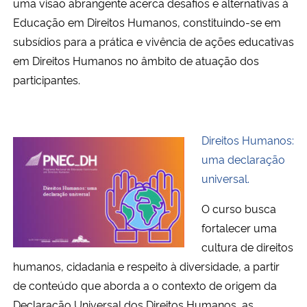
uma visão abrangente acerca desafios e alternativas à
Educação em Direitos Humanos, constituindo-se em
Secretaria-Geral
subsídios para a prática e vivência de ações educativas
em Direitos Humanos no âmbito de atuação dos
Secretaria de Governo
participantes.
Gabinete de Segurança Institucional
Direitos Humanos:
Advocacia-Geral da União
uma declaração
universal.
Banco Central do Brasil
O curso busca
Planalto
fortalecer uma
cultura de direitos
humanos, cidadania e respeito à diversidade, a partir
de conteúdo que aborda a o contexto de origem da
Declaração Universal dos Direitos Humanos, as