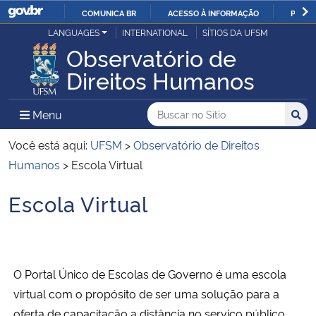
COMUNICA BR
ACESSO À INFORMAÇÃO
PARTI
Casa Civil
LANGUAGES
INTERNATIONAL
SÍTIOS DA UFSM
IR
Observatório de
PARA
Ministério da Justiça e Segurança Pública
Direitos Humanos
O
CONTEÚDO
Ministério da Defesa
Buscar no no Sítio
Busca
Busca:
Menu Principal do Sítio
Menu
Busc
Ministério das Relações Exteriores
Você está aqui:
UFSM
>
Observatório de Direitos
Humanos
>
Escola Virtual
Ministério da Economia
Escola Virtual
Início do conteúdo
Ministério da Infraestrutura
Ministério da Agricultura, Pecuária e Abastecimento
O Portal Único de Escolas de Governo é uma escola
Ministério da Educação
virtual com o propósito de ser uma solução para a
oferta de capacitação a distância no serviço público