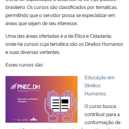
Ministério da Cidadania
brasileiro. Os cursos são classificados por temáticas,
permitindo que o servidor possa se especializar em
Ministério da Saúde
áreas que sejam de seu interesse.
Uma das áreas ofertadas é a de Ética e Cidadania,
Ministério de Minas e Energia
onde há cursos cuja temática são os Direitos Humanos
Ministério da Ciência, Tecnologia, Inovações e Comunicações
e suas diversas vertentes.
Esses cursos são:
Ministério do Meio Ambiente
Educação em
Ministério do Turismo
Direitos
Humanos.
Ministério do Desenvolvimento Regional
O curso busca
Controladoria-Geral da União
contribuir para a
conformação de
Ministério da Mulher, da Família e dos Direitos Humanos