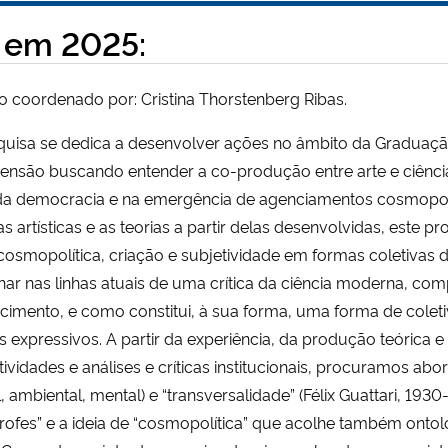
 em 2025:
o coordenado por: Cristina Thorstenberg Ribas.
quisa se dedica a desenvolver ações no âmbito da Graduaç
ensão buscando entender a co-produção entre arte e ciência
 da democracia e na emergência de agenciamentos cosmopol
as artísticas e as teorias a partir delas desenvolvidas, este p
cosmopolítica, criação e subjetividade em formas coletivas 
har nas linhas atuais de uma crítica da ciência moderna, 
cimento, e como constitui, à sua forma, uma forma de colet
expressivos. A partir da experiência, da produção teórica e d
tividades e análises e críticas institucionais, procuramos abo
l, ambiental, mental) e “transversalidade” (Félix Guattari, 193
rofes” e a ideia de “cosmopolítica” que acolhe também ontol