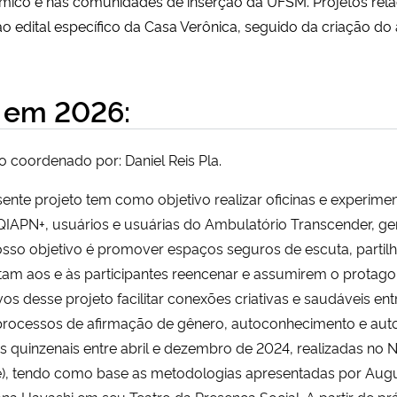
êmico e nas comunidades de inserção da UFSM.
Projetos rel
 edital específico da Casa Verônica, seguido da criação do
 em 2026:
o coordenado por: Daniel Reis Pla.
ente projeto tem como objetivo realizar oficinas e experime
APN+, usuários e usuárias do Ambulatório Transcender, geri
sso objetivo é promover espaços seguros de escuta, partil
am aos e às participantes reencenar e assumirem o protagon
vos desse projeto facilitar conexões criativas e saudáveis en
processos de afirmação de gênero, autoconhecimento e autoc
ais quinzenais entre abril e dezembro de 2024, realizadas 
), tendo como base as metodologias apresentadas por Augu
a Hayashi em seu Teatro da Presença Social. A partir de prá