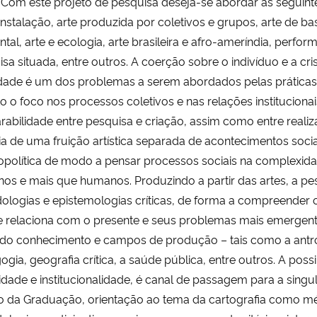
 Com este projeto de pesquisa deseja-se abordar as seguintes
 instalação, arte produzida por coletivos e grupos, arte de ba
tal, arte e ecologia, arte brasileira e afro-ameríndia, perfor
sa situada, entre outros. A coerção sobre o indivíduo e a 
idade é um dos problemas a serem abordados pelas práticas 
to o foco nos processos coletivos e nas relações instituci
rabilidade entre pesquisa e criação, assim como entre realiz
ia de uma fruição artística separada de acontecimentos soci
olítica de modo a pensar processos sociais na complexidade
s e mais que humanos. Produzindo a partir das artes, a pes
ologias e epistemologias críticas, de forma a compreender
se relaciona com o presente e seus problemas mais emergen
do conhecimento e campos de produção – tais como a antropol
gia, geografia crítica, a saúde pública, entre outros. A possi
vidade e institucionalidade, é canal de passagem para a sin
o da Graduação, orientação ao tema da cartografia como mé