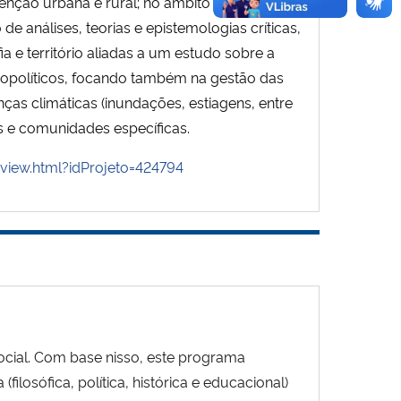
venção urbana e rural; no âmbito da Pós-
 análises, teorias e epistemologias críticas,
ia e território aliadas a um estudo sobre a
mopolíticos, focando também na gestão das
s climáticas (inundações, estiagens, entre
s e comunidades específicas.
/view.html?idProjeto=424794
cial. Com base nisso, este programa
ilosófica, política, histórica e educacional)