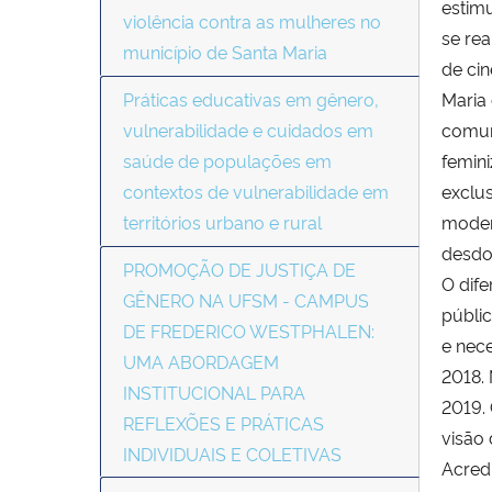
estim
violência contra as mulheres no
se rea
município de Santa Maria
de cin
Práticas educativas em gênero,
Maria 
vulnerabilidade e cuidados em
comun
saúde de populações em
femin
contextos de vulnerabilidade em
exclus
territórios urbano e rural
moder
desdo
PROMOÇÃO DE JUSTIÇA DE
O dif
GÊNERO NA UFSM - CAMPUS
públic
DE FREDERICO WESTPHALEN:
e nec
UMA ABORDAGEM
2018. 
INSTITUCIONAL PARA
2019.
REFLEXÕES E PRÁTICAS
visão 
INDIVIDUAIS E COLETIVAS
Acred