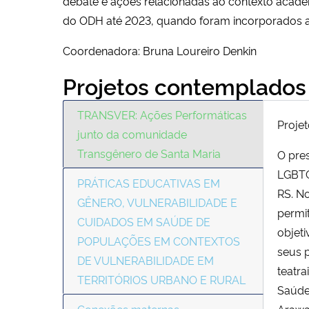
debate e ações relacionadas ao contexto acad
do ODH até 2023, quando foram incorporados ao
Coordenadora: Bruna Loureiro Denkin
Projetos contemplados
TRANSVER: Ações Performáticas
Projet
junto da comunidade
Transgênero de Santa Maria
O pres
LGBTQI
PRÁTICAS EDUCATIVAS EM
RS. No
GÊNERO, VULNERABILIDADE E
permit
CUIDADOS EM SAÚDE DE
objeti
POPULAÇÕES EM CONTEXTOS
seus 
DE VULNERABILIDADE EM
teatr
TERRITÓRIOS URBANO E RURAL
Saúde
Conexões maternas
Arawan