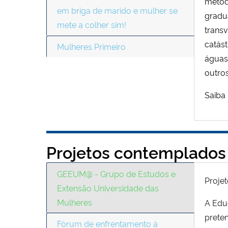
metodo
em briga de marido e mulher se
gradua
mete a colher sim!
transv
catás
Mulheres Primeiro
águas
outros
Saiba
Projetos contemplados
GEEUM@ - Grupo de Estudos e
Projet
Extensão Universidade das
Mulheres
A Edu
preten
Fórum de enfrentamento à