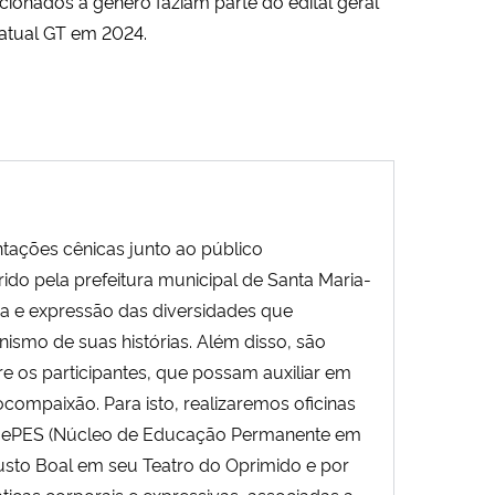
acionados a gênero faziam parte do edital geral
 atual GT em 2024.
ntações cênicas junto ao público
do pela prefeitura municipal de Santa Maria-
ha e expressão das diversidades que
ismo de suas histórias. Além disso, são
tre os participantes, que possam auxiliar em
ompaixão. Para isto, realizaremos oficinas
no NePES (Núcleo de Educação Permanente em
sto Boal em seu Teatro do Oprimido e por
ticas corporais e expressivas, associadas a