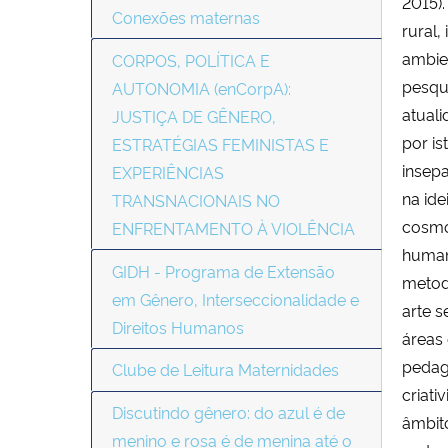
2015).
Conexões maternas
rural,
ambien
CORPOS, POLÍTICA E
pesqui
AUTONOMIA (enCorpA):
atual
JUSTIÇA DE GÊNERO,
por is
ESTRATÉGIAS FEMINISTAS E
insepa
EXPERIÊNCIAS
na ide
TRANSNACIONAIS NO
cosmop
ENFRENTAMENTO À VIOLÊNCIA
humano
GIDH - Programa de Extensão
metod
em Gênero, Interseccionalidade e
arte 
Direitos Humanos
áreas 
pedago
Clube de Leitura Maternidades
criati
Discutindo gênero: do azul é de
âmbit
menino e rosa é de menina até o