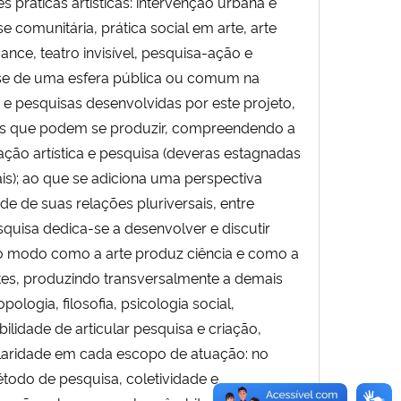
 práticas artísticas: intervenção urbana e
se comunitária, prática social em arte, arte
mance, teatro invisível, pesquisa-ação e
crise de uma esfera pública ou comum na
e pesquisas desenvolvidas por este projeto,
onais que podem se produzir, compreendendo a
ação artística e pesquisa (deveras estagnadas
ais); ao que se adiciona uma perspectiva
 de suas relações pluriversais, entre
quisa dedica-se a desenvolver e discutir
 o modo como a arte produz ciência e como a
tes, produzindo transversalmente a demais
ogia, filosofia, psicologia social,
bilidade de articular pesquisa e criação,
gularidade em cada escopo de atuação: no
todo de pesquisa, coletividade e