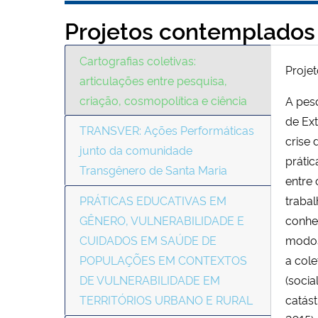
Projetos contemplados
Cartografias coletivas:
Projet
articulações entre pesquisa,
criação, cosmopolítica e ciência
A pes
de Ext
TRANSVER: Ações Performáticas
crise
junto da comunidade
prátic
Transgênero de Santa Maria
entre 
PRÁTICAS EDUCATIVAS EM
trabal
GÊNERO, VULNERABILIDADE E
conhe
CUIDADOS EM SAÚDE DE
modos 
POPULAÇÕES EM CONTEXTOS
a cole
DE VULNERABILIDADE EM
(socia
TERRITÓRIOS URBANO E RURAL
catást