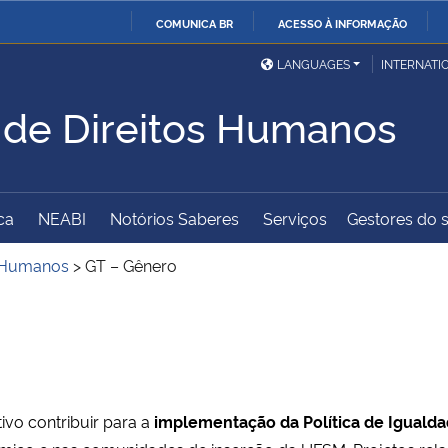
COMUNICA BR
ACESSO À INFORMAÇÃO
Ministério da Defesa
Ministério das Relações
Mini
IR
LANGUAGES
INTERNATI
Exteriores
PARA
 de Direitos Humanos
O
Ministério da Cidadania
Ministério da Saúde
Mini
CONTEÚDO
ca
NEABI
Notórios Saberes
Serviços
Gestores do s
Ministério do
Controladoria-Geral da
Mini
Desenvolvimento Regional
União
Famí
s Humanos
>
GT – Gênero
Hum
Advocacia-Geral da União
Banco Central do Brasil
Plan
vo contribuir para a
implementação da Política de Iguald