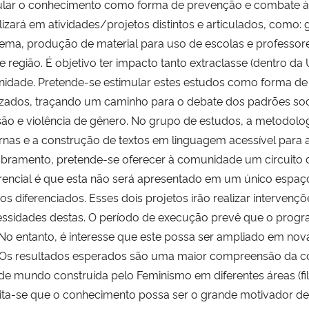
ular o conhecimento como forma de prevenção e combate à 
lizará em atividades/projetos distintos e articulados, como:
ema, produção de material para uso de escolas e professore
e região. É objetivo ter impacto tanto extraclasse (dentro d
idade. Pretende-se estimular estes estudos como forma d
izados, traçando um caminho para o debate dos padrões so
ão e violência de gênero. No grupo de estudos, a metodolog
nas e a construção de textos em linguagem acessível par
bramento, pretende-se oferecer à comunidade um circuito d
erencial é que esta não será apresentado em um único espaç
os diferenciados. Esses dois projetos irão realizar interv
essidades destas. O período de execução prevê que o progr
No entanto, é interesse que este possa ser ampliado em nov
 Os resultados esperados são uma maior compreensão da co
de mundo construída pelo Feminismo em diferentes áreas (filos
ita-se que o conhecimento possa ser o grande motivador de