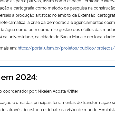
logias participativas, assim como espaço, território e inter
ção a cartografia como método de pesquisa na construção de
ersais à produção artística; no âmbito da Extensão, cartograf
trofe climática, a crise da democracia e agenciamentos cos
 (à água como bem comum) e gestão dos efeitos das mudança
) na universidade, na cidade de Santa Maria e em localidade
 mais em:
https://portal.ufsm.br/projetos/publico/projetos
 em 2024:
o coordenador por: Nikelen Acosta Witter
cação é uma das principais ferramentas de transformação so
de, através do estudo e debate da visão de mundo Feminista (f