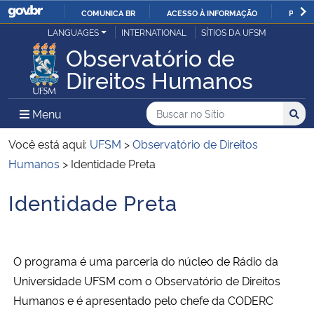
COMUNICA BR
ACESSO À INFORMAÇÃO
PARTI
Casa Civil
LANGUAGES
INTERNATIONAL
SÍTIOS DA UFSM
IR
Observatório de
PARA
Ministério da Justiça e Segurança Pública
Direitos Humanos
O
CONTEÚDO
Ministério da Defesa
Buscar no no Sítio
Busca
Busca:
Menu Principal do Sítio
Menu
Busc
Ministério das Relações Exteriores
Você está aqui:
UFSM
>
Observatório de Direitos
Humanos
>
Identidade Preta
Ministério da Economia
Identidade Preta
Início do conteúdo
Ministério da Infraestrutura
Ministério da Agricultura, Pecuária e Abastecimento
O programa é uma parceria do núcleo de Rádio da
Universidade UFSM com o Observatório de Direitos
Ministério da Educação
Humanos e é apresentado pelo chefe da CODERC