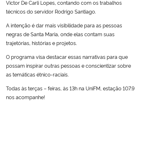
Victor De Carli Lopes, contando com os trabalhos
Ministério da Cidadania
técnicos do servidor Rodrigo Santiago.
Ministério da Saúde
A intenção é dar mais visibilidade para as pessoas
negras de Santa Maria, onde elas contam suas
Ministério de Minas e Energia
trajetórias, histórias e projetos.
Ministério da Ciência, Tecnologia, Inovações e Comunicações
O programa visa destacar essas narrativas para que
possam inspirar outras pessoas e conscientizar sobre
Ministério do Meio Ambiente
as temáticas étnico-raciais.
Todas às terças – feiras, às 13h na UniFM, estação 107.9
Ministério do Turismo
nos acompanhe!
Ministério do Desenvolvimento Regional
Controladoria-Geral da União
Ministério da Mulher, da Família e dos Direitos Humanos