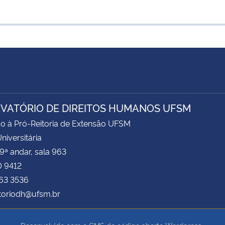
VATÓRIO DE DIREITOS HUMANOS UFSM
o à Pró-Reitoria de Extensão UFSM
niversitária
 9ª andar, sala 963
0 9412
163 3536
toriodh@ufsm.br