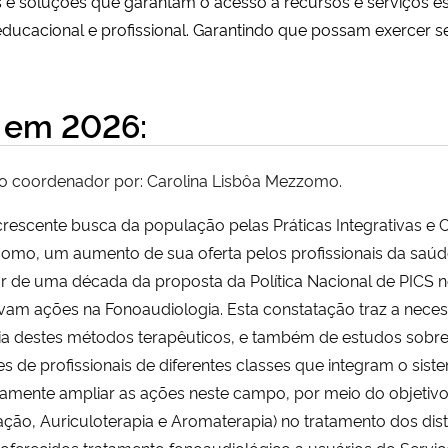
s e soluções que garantam o acesso a recursos e serviços e
educacional e profissional. Garantindo que possam exercer se
 em 2026:
to coordenador por: Carolina Lisbôa Mezzomo.
rescente busca da população pelas Práticas Integrativas e
omo, um aumento de sua oferta pelos profissionais da saúde
 de uma década da proposta da Política Nacional de PICS n
vam ações na Fonoaudiologia. Esta constatação traz a neces
cia destes métodos terapêuticos, e também de estudos sobre
es de profissionais de diferentes classes que integram o sist
tamente ampliar as ações neste campo, por meio do objetivo d
ação, Auriculoterapia e Aromaterapia) no tratamento dos di
 oferecidos tratamento fonoaudiológico a usuários do Servi