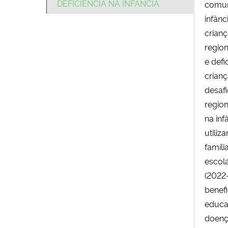
DEFICIÊNCIA NA INFÂNCIA
comun
infânc
crianç
region
e defi
crianç
desafi
region
na inf
utiliz
famíl
escol
(2022
benefi
educaç
doença