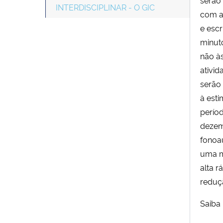
INTERDISCIPLINAR - O GIC
com al
e escr
minuto
não às
ativid
serão
à est
períod
dezemb
fonoa
uma m
alta r
reduçã
Saiba