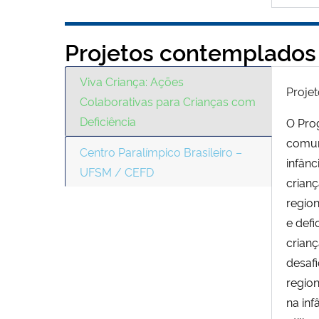
Projetos contemplados
Viva Criança: Ações
Projet
Colaborativas para Crianças com
Deficiência
O Pro
comun
Centro Paralímpico Brasileiro –
infânc
UFSM / CEFD
crianç
region
e defi
crianç
desafi
region
na inf