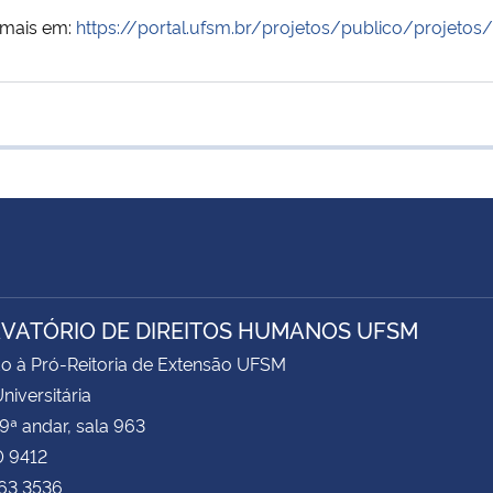
 mais em:
https://portal.ufsm.br/projetos/publico/projetos
VATÓRIO DE DIREITOS HUMANOS UFSM
o à Pró-Reitoria de Extensão UFSM
niversitária
 9ª andar, sala 963
0 9412
163 3536