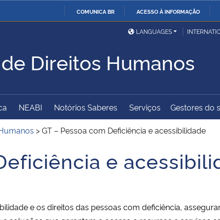
COMUNICA BR
ACESSO À INFORMAÇÃO
Ministério da Defesa
Ministério das Relações
Mini
IR
LANGUAGES
INTERNATI
Exteriores
PARA
 de Direitos Humanos
O
Ministério da Cidadania
Ministério da Saúde
Mini
CONTEÚDO
ca
NEABI
Notórios Saberes
Serviços
Gestores do s
Ministério do
Controladoria-Geral da
Mini
Desenvolvimento Regional
União
Famí
s Humanos
>
GT – Pessoa com Deficiência e acessibilidade
Hum
eficiência e acessibil
Advocacia-Geral da União
Banco Central do Brasil
Plan
ilidade e os direitos das pessoas com deficiência, assegur