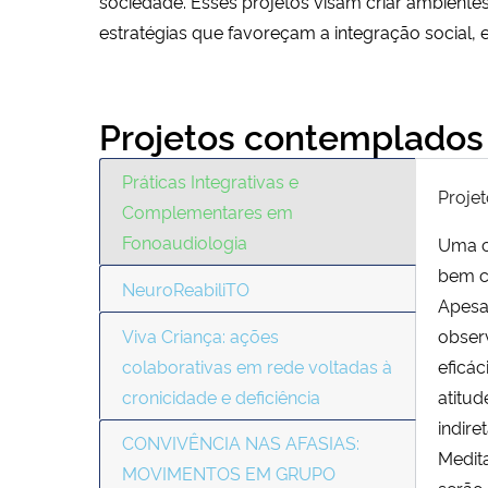
sociedade. Esses projetos visam criar ambiente
estratégias que favoreçam a integração social, 
Projetos contemplados
Práticas Integrativas e
Proje
Complementares em
Fonoaudiologia
Uma c
bem c
NeuroReabiliTO
Apesar
Viva Criança: ações
obser
colaborativas em rede voltadas à
eficá
cronicidade e deficiência
atitud
indire
CONVIVÊNCIA NAS AFASIAS:
Medit
MOVIMENTOS EM GRUPO
serão