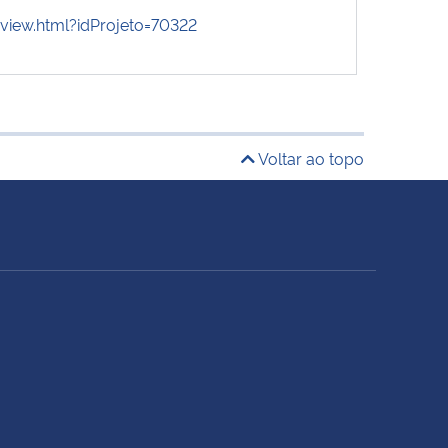
/view.html?idProjeto=70322
Voltar ao topo