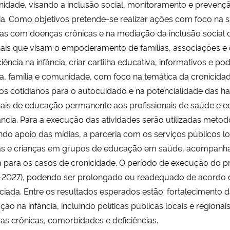
idade, visando a inclusão social, monitoramento e preven
ia. Como objetivos pretende-se realizar ações com foco na
as com doenças crônicas e na mediação da inclusão social d
ais que visam o empoderamento de famílias, associações e o
ciência na infância; criar cartilha educativa, informativos e p
a, família e comunidade, com foco na temática da cronicidad
os cotidianos para o autocuidado e na potencialidade das ha
ais de educação permanente aos profissionais de saúde e ed
ância. Para a execução das atividades serão utilizadas metodo
ando apoio das mídias, a parceria com os serviços públicos 
ias e crianças em grupos de educação em saúde, acompanhame
a para os casos de cronicidade. O período de execução do p
-2027), podendo ser prolongado ou readequado de acord
ciada. Entre os resultados esperados estão: fortalecimento 
ão na infância, incluindo políticas públicas locais e regionai
s crônicas, comorbidades e deficiências.