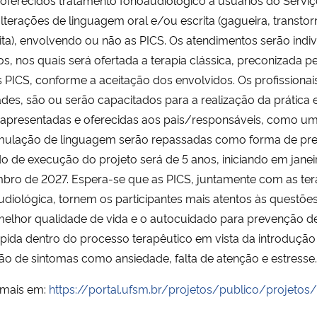
terações de linguagem oral e/ou escrita (gagueira, transtor
ita), envolvendo ou não as PICS. Os atendimentos serão ind
s, nos quais será ofertada a terapia clássica, preconizada p
 PICS, conforme a aceitação dos envolvidos. Os profissionais
ades, são ou serão capacitados para a realização da prática
 apresentadas e oferecidas aos pais/responsáveis, como um
imulação de linguagem serão repassadas como forma de pre
o de execução do projeto será de 5 anos, iniciando em janei
ro de 2027. Espera-se que as PICS, juntamente com as terap
udiológica, tornem os participantes mais atentos às ques
elhor qualidade de vida e o autocuidado para prevenção d
ápida dentro do processo terapêutico em vista da introdução 
o de sintomas como ansiedade, falta de atenção e estresse.
 mais em:
https://portal.ufsm.br/projetos/publico/projetos/