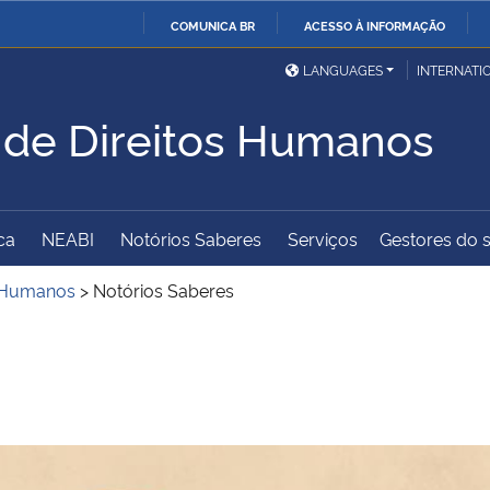
COMUNICA BR
ACESSO À INFORMAÇÃO
Ministério da Defesa
Ministério das Relações
Mini
IR
LANGUAGES
INTERNATI
Exteriores
PARA
 de Direitos Humanos
O
Ministério da Cidadania
Ministério da Saúde
Mini
CONTEÚDO
ca
NEABI
Notórios Saberes
Serviços
Gestores do s
Ministério do
Controladoria-Geral da
Mini
Desenvolvimento Regional
União
Famí
s Humanos
>
Notórios Saberes
Hum
Advocacia-Geral da União
Banco Central do Brasil
Plan