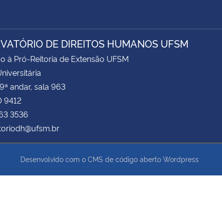
VATÓRIO DE DIREITOS HUMANOS UFSM
o à Pró-Reitoria de Extensão UFSM
niversitária
 9ª andar, sala 963
0 9412
163 3536
toriodh@ufsm.br
Desenvolvido com o CMS de código aberto
Wordpress