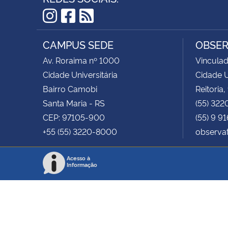
Instagram
Facebook
RSS
CAMPUS SEDE
OBSER
Av. Roraima nº 1000
Vinculad
Cidade Universitária
Cidade U
Bairro Camobi
Reitoria,
Santa Maria - RS
(55) 322
CEP: 97105-900
(55) 9 9
+55 (55) 3220-8000
observa
Acesso à
Informação