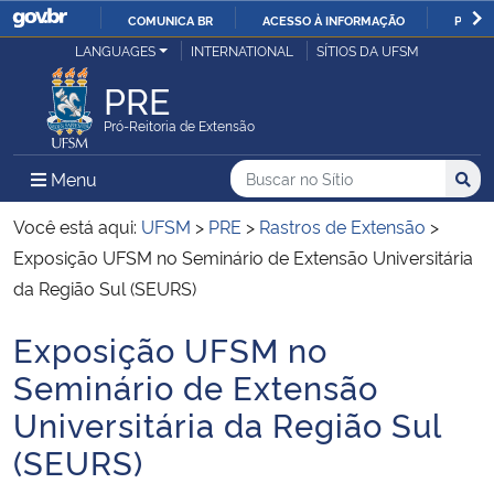
COMUNICA BR
ACESSO À INFORMAÇÃO
PARTI
Casa Civil
LANGUAGES
INTERNATIONAL
SÍTIOS DA UFSM
IR
PARA
PRE
Ministério da Justiça e Segurança Pública
O
Pró-Reitoria de Extensão
CONTEÚDO
Ministério da Defesa
Buscar no no Sítio
Busca
Busca:
Menu Principal do Sítio
Menu
Busc
Ministério das Relações Exteriores
Você está aqui:
UFSM
>
PRE
>
Rastros de Extensão
>
Exposição UFSM no Seminário de Extensão Universitária
Ministério da Economia
da Região Sul (SEURS)
Exposição UFSM no
Ministério da Infraestrutura
Início do conteúdo
Seminário de Extensão
Ministério da Agricultura, Pecuária e Abastecimento
Universitária da Região Sul
(SEURS)
Ministério da Educação