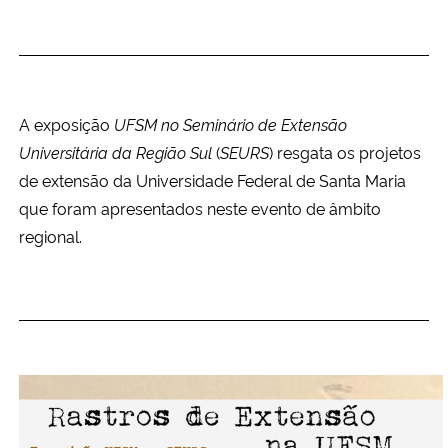
Ministério da Cidadania
Ministério da Saúde
A exposição
UFSM no Seminário de Extensão
Ministério de Minas e Energia
Universitária da Região Sul
(
SEURS
) resgata os projetos
Ministério da Ciência, Tecnologia, Inovações e Comunicações
de extensão da Universidade Federal de Santa Maria
que foram apresentados neste evento de âmbito
Ministério do Meio Ambiente
regional.
Ministério do Turismo
Ministério do Desenvolvimento Regional
Controladoria-Geral da União
Ministério da Mulher, da Família e dos Direitos Humanos