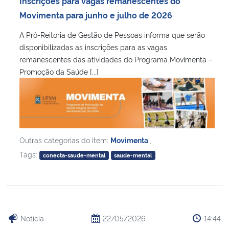
Inscrições para vagas remanescentes do
Ministério da Cidadania
Movimenta para junho e julho de 2026
A Pró-Reitoria de Gestão de Pessoas informa que serão
Ministério da Saúde
disponibilizadas as inscrições para as vagas
remanescentes das atividades do Programa Movimenta –
Ministério de Minas e Energia
Promoção da Saúde [...]
Ministério da Ciência, Tecnologia, Inovações e Comunicações
Ministério do Meio Ambiente
Outras categorias do item:
Movimenta
,
Ministério do Turismo
Tags:
conecta-saude-mental
saude-mental
Ministério do Desenvolvimento Regional
Controladoria-Geral da União
Notícia
22/05/2026
14:44
Ministério da Mulher, da Família e dos Direitos Humanos