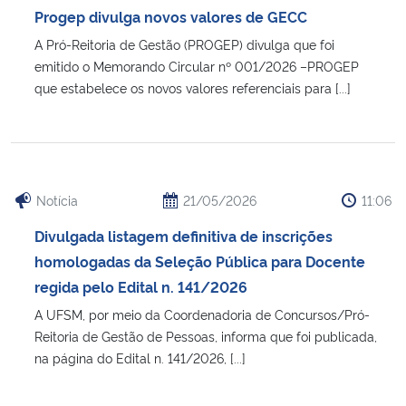
Progep divulga novos valores de GECC
Secretaria-Geral
A Pró-Reitoria de Gestão (PROGEP) divulga que foi
emitido o Memorando Circular nº 001/2026 –PROGEP
que estabelece os novos valores referenciais para [...]
Secretaria de Governo
Gabinete de Segurança Institucional
Advocacia-Geral da União
Notícia
21/05/2026
11:06
Banco Central do Brasil
Divulgada listagem definitiva de inscrições
homologadas da Seleção Pública para Docente
Planalto
regida pelo Edital n. 141/2026
A UFSM, por meio da Coordenadoria de Concursos/Pró-
Reitoria de Gestão de Pessoas, informa que foi publicada,
na página do Edital n. 141/2026, [...]