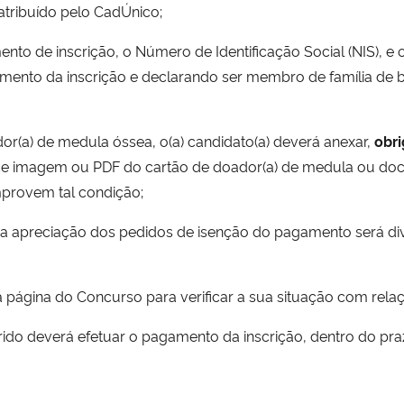
atribuído pelo CadÚnico;
ento de inscrição, o Número de Identificação Social (NIS), 
mento da inscrição e declarando ser membro de família de b
or(a) de medula óssea, o(a) candidato(a) deverá anexar,
obr
ato de imagem ou PDF do cartão de doador(a) de medula ou d
mprovem tal condição;
 da apreciação dos pedidos de isenção do pagamento será di
na página do Concurso para verificar a sua situação com relaç
ferido deverá efetuar o pagamento da inscrição, dentro do p