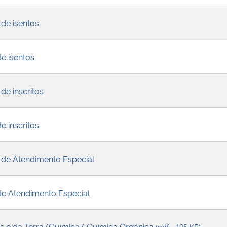
 de isentos
de isentos
de inscritos
e inscritos
 de Atendimento Especial
 de Atendimento Especial
tas e da Terra/Química/ Química Orgânica
(pdf - 195 KB)