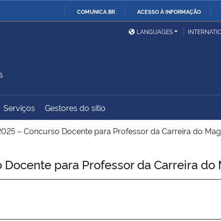
COMUNICA BR
ACESSO À INFORMAÇÃO
Ministério da Defesa
Ministério das Relações
Mini
IR
LANGUAGES
INTERNATI
Exteriores
PARA
O
Ministério da Cidadania
Ministério da Saúde
Mini
CONTEÚDO
s
Serviços
Gestores do sítio
Ministério do
Controladoria-Geral da
Mini
Desenvolvimento Regional
União
Famí
025 – Concurso Docente para Professor da Carreira do Magi
Hum
Docente para Professor da Carreira do 
Advocacia-Geral da União
Banco Central do Brasil
Plan