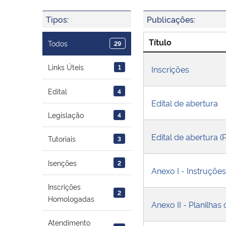
Tipos:
Publicações:
Título
Todos
29
Links Úteis
1
Inscrições
Edital
4
Edital de abertura
Legislação
4
Edital de abertura (
Tutoriais
3
Isenções
2
Anexo I - Instruçõe
Inscrições
2
Homologadas
Anexo II - Planilhas
Atendimento