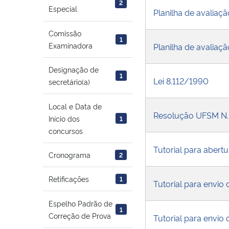
2
Especial
Planilha de avaliaç
Comissão
1
Examinadora
Planilha de avaliaçã
Designação de
1
Lei 8.112/1990
secretário(a)
Local e Data de
Resolução UFSM N.
Início dos
1
concursos
Tutorial para abertu
Cronograma
2
Retificações
1
Tutorial para envio
Espelho Padrão de
1
Correção de Prova
Tutorial para envio