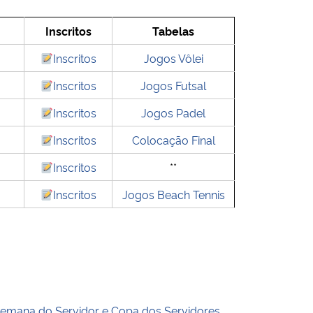
Inscritos
Tabelas
Inscritos
Jogos Vôlei
Inscritos
Jogos Futsal
Inscritos
Jogos Padel
Inscritos
Colocação Final
Inscritos
**
Inscritos
Jogos Beach Tennis
emana do Servidor e Copa dos Servidores.