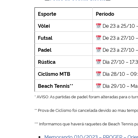
Esporte
Período
Vôlei
De 23 a 25/10 
Futsal
De 23 a 27/10 –
Padel
De 23 a 27/10 
Rústica
Dia 27/10 – 17:
Ciclismo MTB
Dia 28/10 – 09
Beach Tennis**
Dia 29/10 – M
* AVISO: As partidas de padel foram alteradas para o tu
** Prova de Ciclismo foi cancelada devido ao mau tempo
*** Informamos que haverá raquetes de Beach Tennis p
Memorando 010/2023 – PROGEP – Orientaç