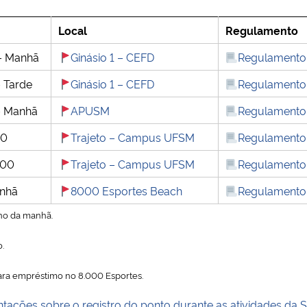
Local
Regulamento
– Manhã
Ginásio 1 – CEFD
Regulamento
 Tarde
Ginásio 1 – CEFD
Regulamento
– Manhã
APUSM
Regulamento
30
Trajeto – Campus UFSM
Regulamento
:00
Trajeto – Campus UFSM
Regulamento
anhã
8000 Esportes Beach
Regulamento
rno da manhã.
.
ara empréstimo no 8.000 Esportes.
ões sobre o registro do ponto durante as atividades da S