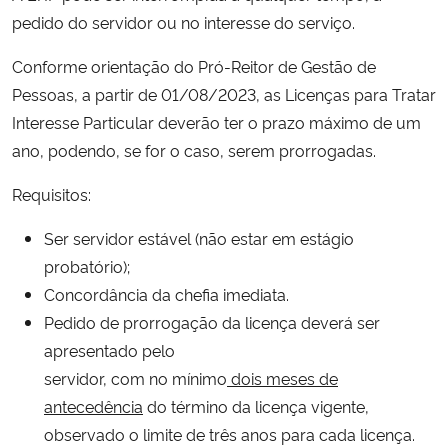
pedido do servidor ou no interesse do serviço.
Secretaria-Geral
Conforme orientação do Pró-Reitor de Gestão de
Pessoas, a partir de 01/08/2023, as Licenças para Tratar
Secretaria de Governo
Interesse Particular deverão ter o prazo máximo de um
ano, podendo, se for o caso, serem prorrogadas.
Gabinete de Segurança Institucional
Requisitos:
Advocacia-Geral da União
Ser servidor estável (não estar em estágio
Banco Central do Brasil
probatório);
Concordância da chefia imediata.
Planalto
Pedido de prorrogação da licença deverá ser
apresentado pelo
servidor, com no mínimo
dois meses de
antecedência
do término da licença vigente,
observado o limite de três anos para cada licença.