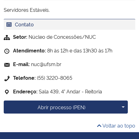
Servidores Estáveis.
Contato
Setor:
Núcleo de Concessões/NUC
Atendimento:
8h às 12h e das 13h30 às 17h
E-mail:
nuc@ufsm.br
Telefone:
(55) 3220-8065
Endereço:
Sala 439, 4° Andar - Reitoria
Mais o
Abrir processo (PEN)
Voltar ao topo