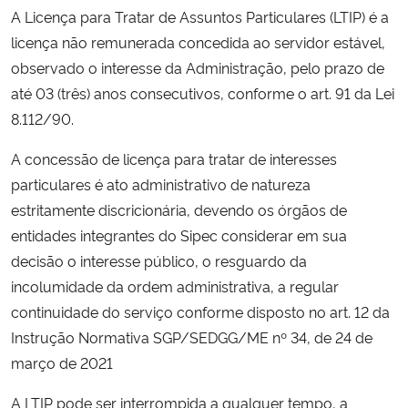
A Licença para Tratar de Assuntos Particulares (LTIP) é a
Ministério da Cidadania
licença não remunerada concedida ao servidor estável,
Ministério da Saúde
observado o interesse da Administração, pelo prazo de
até 03 (três) anos consecutivos, conforme o art. 91 da Lei
Ministério de Minas e Energia
8.112/90.
A concessão de licença para tratar de interesses
Ministério da Ciência, Tecnologia, Inovações e Comunicações
particulares é ato administrativo de natureza
estritamente discricionária, devendo os órgãos de
Ministério do Meio Ambiente
entidades integrantes do Sipec considerar em sua
Ministério do Turismo
decisão o interesse público, o resguardo da
incolumidade da ordem administrativa, a regular
Ministério do Desenvolvimento Regional
continuidade do serviço conforme disposto no art. 12 da
Instrução Normativa SGP/SEDGG/ME nº 34, de 24 de
Controladoria-Geral da União
março de 2021
A LTIP pode ser interrompida a qualquer tempo, a
Ministério da Mulher, da Família e dos Direitos Humanos