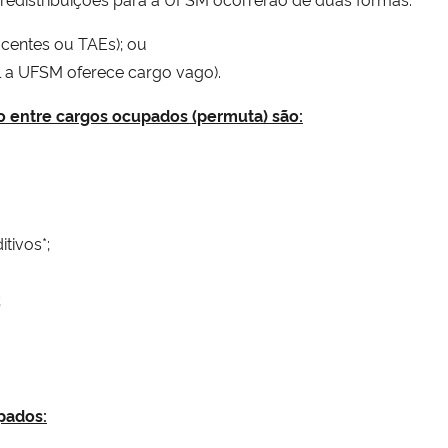
centes ou TAEs); ou
 a UFSM oferece cargo vago).
ção entre cargos ocupados (permuta) são:
tivos*;
;
pados: