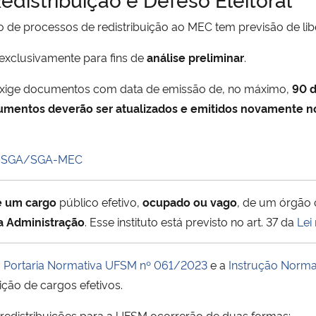
io de processos de redistribuição ao MEC tem previsão de l
xclusivamente para fins de
análise preliminar
.
ige documentos com data de emissão de, no máximo,
90 d
umentos deverão ser atualizados e emitidos novamente no
V/SGA/SGA-MEC
e um cargo
público efetivo,
ocupado ou vago
, de um órgão 
a Administração
. Esse instituto está previsto no art. 37 da
Lei
,
Portaria Normativa UFSM nº 061/2023
e a
Instrução Norm
ição de cargos efetivos.
 redistribuições para a UFSM ocorrerão de duas formas: