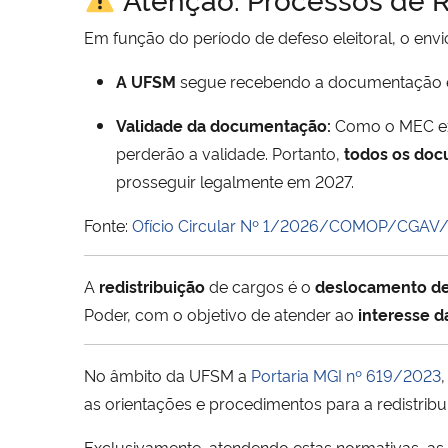
Em função do período de defeso eleitoral, o env
A UFSM
segue recebendo a documentação e
Validade da documentação:
Como o MEC ex
perderão a validade. Portanto,
todos os doc
prosseguir legalmente em 2027.
Fonte:
Ofício Circular Nº 1/2026/COMOP/CGA
A
redistribuição
de cargos é o
deslocamento d
Poder, com o objetivo de atender ao
interesse d
No âmbito da UFSM a
Portaria MGI nº 619/2023
as orientações e procedimentos para a redistribu
Exclusivamente, atendendo estas normativas, as