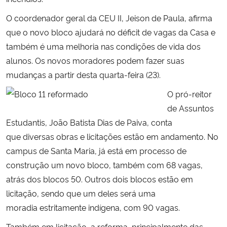
O coordenador geral da CEU II, Jeison de Paula, afirma
Secretaria-Geral
que o novo bloco ajudará no déficit de vagas da Casa e
também é uma melhoria nas condições de vida dos
Secretaria de Governo
alunos. Os novos moradores podem fazer suas
mudanças a partir desta quarta-feira (23).
Gabinete de Segurança Institucional
O pró-reitor
Advocacia-Geral da União
de Assuntos
Estudantis, João Batista Dias de Paiva, conta
Banco Central do Brasil
que diversas obras e licitações estão em andamento. No
campus de Santa Maria, já está em processo de
Planalto
construção um novo bloco, também com 68 vagas,
atrás dos blocos 50. Outros dois blocos estão em
licitação, sendo que um deles será uma
moradia estritamente indígena, com 90 vagas.
Também em licitação, a reforma, principalmente das