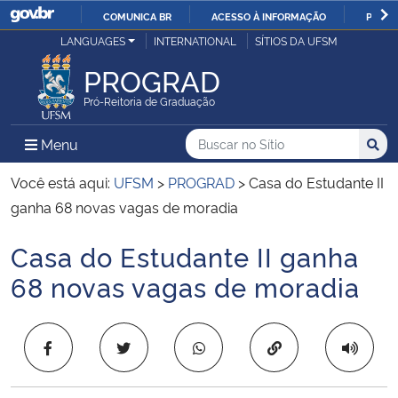
COMUNICA BR
ACESSO À INFORMAÇÃO
PARTI
Casa Civil
LANGUAGES
INTERNATIONAL
SÍTIOS DA UFSM
IR
PARA
PROGRAD
Ministério da Justiça e Segurança Pública
O
Pró-Reitoria de Graduação
CONTEÚDO
Ministério da Defesa
Buscar no no Sítio
Busca
Busca:
Menu Principal do Sítio
Menu
Busc
Ministério das Relações Exteriores
Você está aqui:
UFSM
>
PROGRAD
>
Casa do Estudante II
ganha 68 novas vagas de moradia
Ministério da Economia
Casa do Estudante II ganha
Início do conteúdo
Ministério da Infraestrutura
68 novas vagas de moradia
Ministério da Agricultura, Pecuária e Abastecimento
Copiar para área 
Ministério da Educação