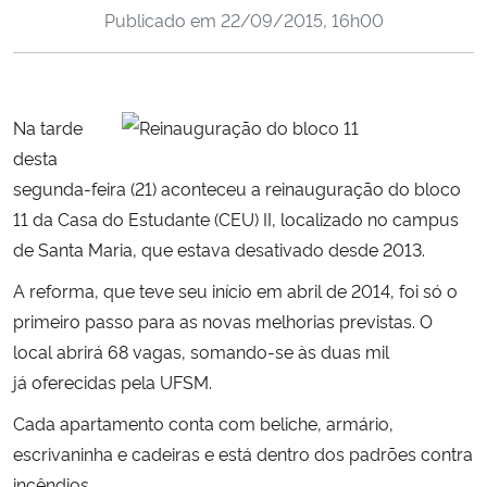
Publicado em
22/09/2015, 16h00
Ministério da Cidadania
Ministério da Saúde
Na tarde
Ministério de Minas e Energia
desta
segunda-feira (21) aconteceu a reinauguração do bloco
Ministério da Ciência, Tecnologia, Inovações e Comunicações
11 da Casa do Estudante (CEU) II, localizado no campus
de Santa Maria, que estava desativado desde 2013.
Ministério do Meio Ambiente
A reforma, que teve seu início em abril de 2014, foi só o
Ministério do Turismo
primeiro passo para as novas melhorias previstas. O
local abrirá 68 vagas, somando-se às duas mil
Ministério do Desenvolvimento Regional
já oferecidas pela UFSM.
Cada apartamento conta com beliche, armário,
Controladoria-Geral da União
escrivaninha e cadeiras e está dentro dos padrões contra
Ministério da Mulher, da Família e dos Direitos Humanos
incêndios.