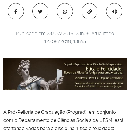
Ministério da Cidadania
Copiar para área 
Ministério da Saúde
Publicado em
23/07/2019, 23h08
. Atualizado
Ministério de Minas e Energia
12/08/2019, 13h55
Ministério da Ciência, Tecnologia, Inovações e Comunicações
Ministério do Meio Ambiente
Ministério do Turismo
Ministério do Desenvolvimento Regional
A Pró-Reitoria de Graduação (Prograd), em conjunto
Controladoria-Geral da União
com o Departamento de Ciências Sociais da UFSM, está
ofertando vagas para a disciplina “Ética e felicidade:
Ministério da Mulher, da Família e dos Direitos Humanos