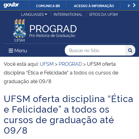
COMUNICA BR
ACESSO À INFORMAÇÃO
PARTI
Casa Civil
LANGUAGES
INTERNATIONAL
SÍTIOS DA UFSM
IR
PARA
PROGRAD
Ministério da Justiça e Segurança Pública
O
Pró-Reitoria de Graduação
CONTEÚDO
Ministério da Defesa
Buscar no no Sítio
Busca
Busca:
Menu Principal do Sítio
Menu
Busc
Ministério das Relações Exteriores
Você está aqui:
UFSM
>
PROGRAD
>
UFSM oferta
disciplina “Ética e Felicidade” a todos os cursos de
Ministério da Economia
graduação até 09/8
UFSM oferta disciplina “Ética
Ministério da Infraestrutura
Início do conteúdo
e Felicidade” a todos os
Ministério da Agricultura, Pecuária e Abastecimento
cursos de graduação até
09/8
Ministério da Educação