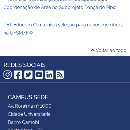
Coordenação de Área no Subprojeto Dança do Pibid
PET Educom Clima inicia seleção para novos membros
na UFSM/FW
Voltar ao topo
REDES SOCIAIS:
Instagram
Facebook
Twitter
YouTube
LinkedIn
RSS
CAMPUS SEDE
Av. Roraima nº 1000
Cidade Universitária
Bairro Camobi
Santa Maria - RS