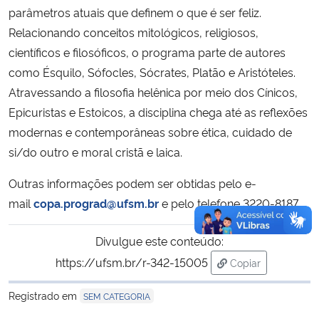
parâmetros atuais que definem o que é ser feliz.
Relacionando conceitos mitológicos, religiosos,
científicos e filosóficos, o programa parte de autores
como Ésquilo, Sófocles, Sócrates, Platão e Aristóteles.
Atravessando a filosofia helênica por meio dos Cínicos,
Epicuristas e Estoicos, a disciplina chega até as reflexões
modernas e contemporâneas sobre ética, cuidado de
si/do outro e moral cristã e laica.
Outras informações podem ser obtidas pelo e-
mail
copa.prograd@ufsm.br
e pelo telefone 3220-8187.
Divulgue este conteúdo:
https://ufsm.br/r-342-15005
Copiar
para área de tran
Registrado em
SEM CATEGORIA