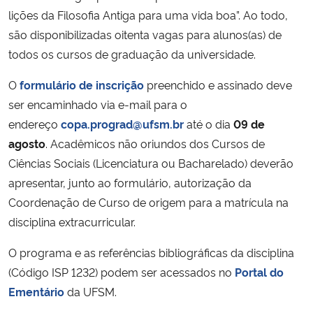
lições da Filosofia Antiga para uma vida boa”. Ao todo,
Secretaria-Geral
são disponibilizadas oitenta vagas para alunos(as) de
todos os cursos de graduação da universidade.
Secretaria de Governo
O
formulário de inscrição
preenchido e assinado deve
ser encaminhado via e-mail para o
Gabinete de Segurança Institucional
endereço
copa.prograd@ufsm.br
até o dia
09 de
agosto
. Acadêmicos não oriundos dos Cursos de
Advocacia-Geral da União
Ciências Sociais (Licenciatura ou Bacharelado) deverão
Banco Central do Brasil
apresentar, junto ao formulário, autorização da
Coordenação de Curso de origem para a matrícula na
Planalto
disciplina extracurricular.
O programa e as referências bibliográficas da disciplina
(Código ISP 1232) podem ser acessados no
Portal do
Ementário
da UFSM.