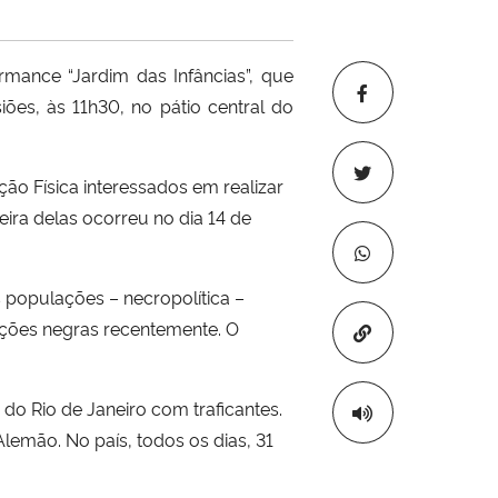
mance “Jardim das Infâncias”, que
ões, às 11h30, no pátio central do
ão Física interessados em realizar
eira delas ocorreu no dia 14 de
as populações – necropolítica –
ações negras recentemente. O
Copiar para áre
 do Rio de Janeiro com traficantes.
lemão. No país, todos os dias, 31