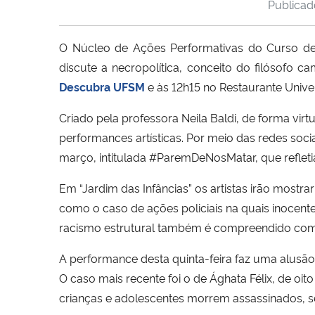
Publica
O Núcleo de Ações Performativas do Curso de D
discute a necropolítica, conceito do filósofo
Descubra UFSM
e às 12h15 no Restaurante Univer
Criado pela professora Neila Baldi, de forma vir
performances artísticas. Por meio das redes socia
março, intitulada #ParemDeNosMatar, que refletia
Em “Jardim das Infâncias” os artistas irão mostra
como o caso de ações policiais na quais inocent
racismo estrutural também é compreendido com
A performance desta quinta-feira faz uma alusão 
O caso mais recente foi o de Ághata Félix, de oi
crianças e adolescentes morrem assassinados, 