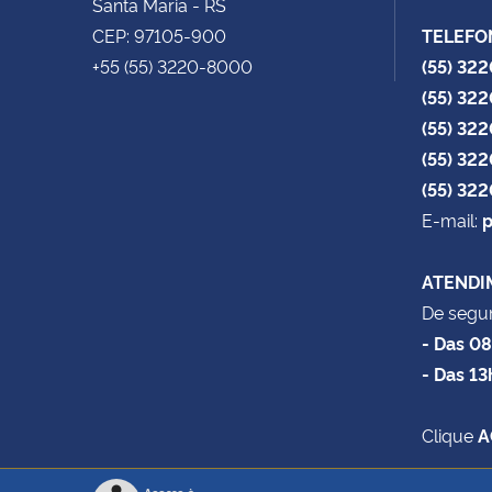
Santa Maria - RS
CEP: 97105-900
TELEFO
+55 (55) 3220-8000
(55) 32
(55) 32
(55) 32
(55) 32
(55) 32
E-mail:
p
ATENDI
De segun
- Das 0
- Das 13
Clique
A