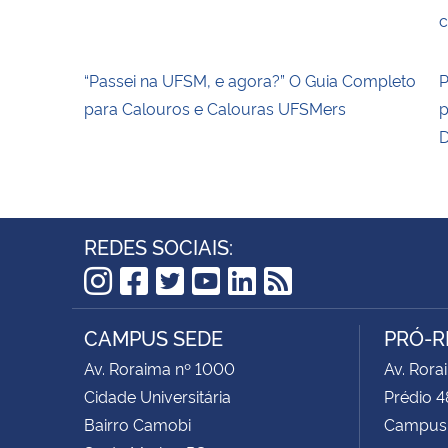
c
“Passei na UFSM, e agora?” O Guia Completo
P
para Calouros e Calouras UFSMers
p
D
REDES SOCIAIS:
Instagram
Facebook
Twitter
YouTube
LinkedIn
RSS
CAMPUS SEDE
PRÓ-R
Av. Roraima nº 1000
Av. Rora
Cidade Universitária
Prédio 4
Bairro Camobi
Campus