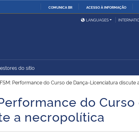
COMUNICA BR
ACESSO À INFORMAÇÃO
Ministério da Defesa
Ministério das Relações
Mini
IR
LANGUAGES
INTERNATI
Exteriores
PARA
O
Ministério da Cidadania
Ministério da Saúde
Mini
CONTEÚDO
estores do sítio
Ministério do
Controladoria-Geral da
Mini
Desenvolvimento Regional
União
Famí
M: Performance do Curso de Dança-Licenciatura discute a 
Hum
erformance do Curso 
Advocacia-Geral da União
Banco Central do Brasil
Plan
te a necropolítica