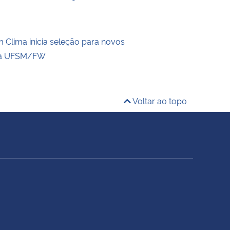
Clima inicia seleção para novos
a UFSM/FW
Voltar ao topo