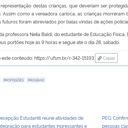
representação destas crianças, que deveriam ser protegida
. Assim como a vereadora carioca, as crianças morreram ba
futuros foram abreviados por balas vindas de ações policiai
da professora Neila Baldi, do estudante de Educação Física
us portões hoje às 9 horas e segue até o dia 28, sábado.
 este conteúdo:
https://ufsm.br/r-342-15193
Copiar
para área d
,
,
PROFISSÕES
PROGRAD
ecepção Estudantil reúne atividades de
PEG: Confir
ntegração para estudantes ingressantes e
pessoas clas