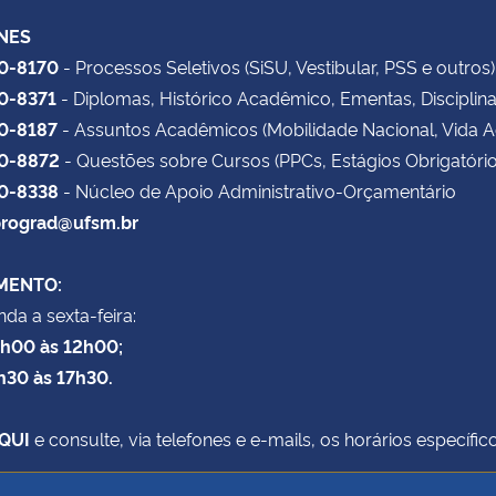
NES
20-8170
- Processos Seletivos (SiSU, Vestibular, PSS e outros)
20-8371
- Diplomas, Histórico Acadêmico, Ementas, Disciplin
20-8187
- Assuntos Acadêmicos (Mobilidade Nacional, Vida 
20-8872
- Questões sobre Cursos (PPCs, Estágios Obrigatório
20-8338
- Núcleo de Apoio Administrativo-Orçamentário
rograd@ufsm.br
MENTO:
da a sexta-feira:
8h00 às 12h00;
h30 às 17h30.
QUI
e consulte, via telefones e e-mails, os horários específ