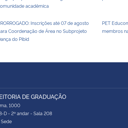
omunidade acadêmica
RORROGADO: Inscrições até 07 de agosto
PET Educom 
ara Coordenação de Área no Subprojeto
membros n
ança do Pibid
EITORIA DE GRADUAÇÃO
ima, 1000
8-D - 2º andar - Sala 208
 Sede