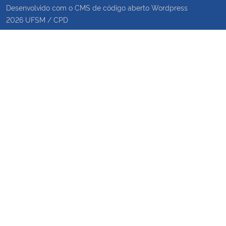
Desenvolvido com o CMS de código aberto
Wordpress
2026
UFSM
/
CPD