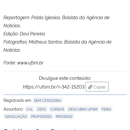
Reportagem: Pablo Iglesias, Bolsista da Agência de
Notícias
Edição: Davi Pereira
Fotografias: Matheus Santos, Bolsista da Agência de
Notícias
Fonte: www.ufsm.br
Divulgue este conteúdo:
https://ufsm.br/r-342-15203
Copiar
para área de tran
Registrado em
SEM CATEGORIA
,
,
,
,
,
Assunto(s):
CAL
CEFD
CURSOS
DESCUBRA UFSM
FEIRA
,
,
GRADUAÇÃO
PROFISSÕES
PROGRAD