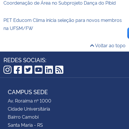
Coordenação de Área no Subprojeto Dança do Pibid
PET Educom Clima inicia seleção para novos membros
na UFSM/FW
Voltar ao topo
REDES SOCIAIS:
Instagram
Facebook
Twitter
YouTube
LinkedIn
RSS
CAMPUS SEDE
Av. Roraima nº 1000
Cidade Universitária
Bairro Camobi
Santa Maria - RS