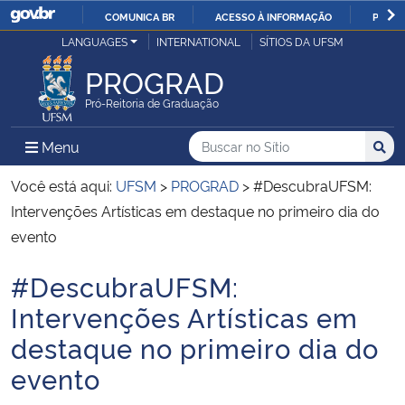
COMUNICA BR
ACESSO À INFORMAÇÃO
PARTI
Casa Civil
LANGUAGES
INTERNATIONAL
SÍTIOS DA UFSM
IR
PARA
PROGRAD
Ministério da Justiça e Segurança Pública
O
Pró-Reitoria de Graduação
CONTEÚDO
Ministério da Defesa
Buscar no no Sítio
Busca
Busca:
Menu Principal do Sítio
Menu
Busc
Ministério das Relações Exteriores
Você está aqui:
UFSM
>
PROGRAD
>
#DescubraUFSM:
Intervenções Artísticas em destaque no primeiro dia do
Ministério da Economia
evento
#DescubraUFSM:
Ministério da Infraestrutura
Início do conteúdo
Intervenções Artísticas em
Ministério da Agricultura, Pecuária e Abastecimento
destaque no primeiro dia do
evento
Ministério da Educação