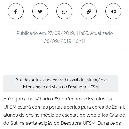
Ministério da Cidadania
Copiar para área 
Ministério da Saúde
Publicado em
27/09/2019, 11h55
. Atualizado
Ministério de Minas e Energia
28/09/2019, 16h11
Ministério da Ciência, Tecnologia, Inovações e Comunicações
Ministério do Meio Ambiente
Rua das Artes: espaço tradicional de interação e
Ministério do Turismo
intervenção artística no Descubra UFSM
Ministério do Desenvolvimento Regional
Até o próximo sábado (28), o Centro de Eventos da
UFSM estará com as portas abertas para cerca de 25 mil
Controladoria-Geral da União
alunos do ensino médio de escolas de todo o Rio Grande
do Sul, na sexta edição do Descubra UFSM. Durante os
Ministério da Mulher, da Família e dos Direitos Humanos