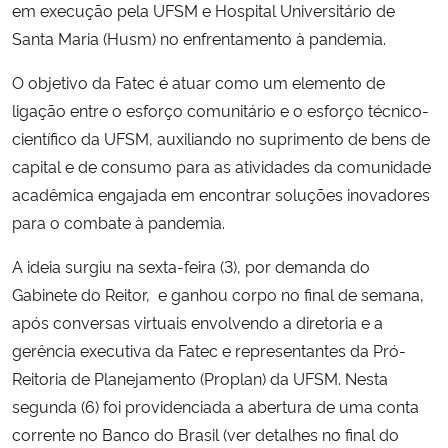
em execução pela UFSM e Hospital Universitário de
Santa Maria (Husm) no enfrentamento à pandemia.
Secretaria-Geral
O objetivo da Fatec é atuar como um elemento de
Secretaria de Governo
ligação entre o esforço comunitário e o esforço técnico-
científico da UFSM, auxiliando no suprimento de bens de
Gabinete de Segurança Institucional
capital e de consumo para as atividades da comunidade
acadêmica engajada em encontrar soluções inovadores
Advocacia-Geral da União
para o combate à pandemia.
Banco Central do Brasil
A ideia surgiu na sexta-feira (3), por demanda do
Gabinete do Reitor, e ganhou corpo no final de semana,
Planalto
após conversas virtuais envolvendo a diretoria e a
gerência executiva da Fatec e representantes da Pró-
Reitoria de Planejamento (Proplan) da UFSM. Nesta
segunda (6) foi providenciada a abertura de uma conta
corrente no Banco do Brasil (ver detalhes no final do