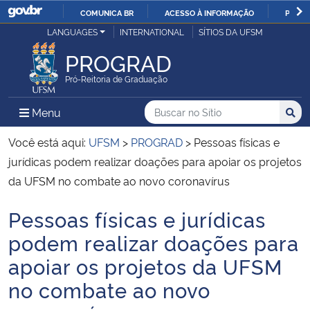
COMUNICA BR
ACESSO À INFORMAÇÃO
PARTI
Casa Civil
LANGUAGES
INTERNATIONAL
SÍTIOS DA UFSM
IR
PARA
PROGRAD
Ministério da Justiça e Segurança Pública
O
Pró-Reitoria de Graduação
CONTEÚDO
Ministério da Defesa
Buscar no no Sítio
Busca
Busca:
Menu Principal do Sítio
Menu
Busc
Ministério das Relações Exteriores
Você está aqui:
UFSM
>
PROGRAD
>
Pessoas físicas e
jurídicas podem realizar doações para apoiar os projetos
Ministério da Economia
da UFSM no combate ao novo coronavírus
Pessoas físicas e jurídicas
Ministério da Infraestrutura
Início do conteúdo
podem realizar doações para
Ministério da Agricultura, Pecuária e Abastecimento
apoiar os projetos da UFSM
no combate ao novo
Ministério da Educação