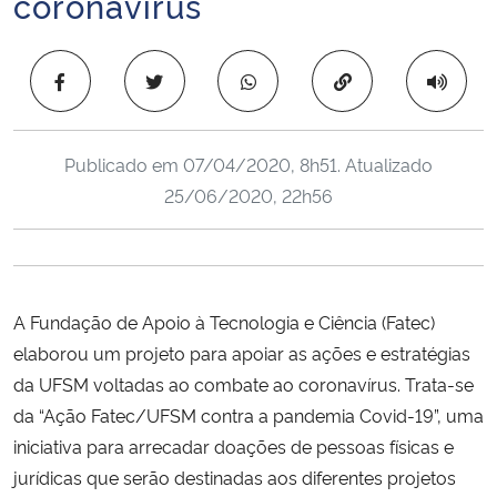
coronavírus
Ministério da Cidadania
Copiar para área 
Ministério da Saúde
Ministério de Minas e Energia
Publicado em
07/04/2020, 8h51
. Atualizado
25/06/2020, 22h56
Ministério da Ciência, Tecnologia, Inovações e Comunicações
Ministério do Meio Ambiente
Ministério do Turismo
A Fundação de Apoio à Tecnologia e Ciência (Fatec)
elaborou um projeto para apoiar as ações e estratégias
Ministério do Desenvolvimento Regional
da UFSM voltadas ao combate ao coronavírus. Trata-se
da “Ação Fatec/UFSM contra a pandemia Covid-19”, uma
Controladoria-Geral da União
iniciativa para arrecadar doações de pessoas físicas e
jurídicas que serão destinadas aos diferentes projetos
Ministério da Mulher, da Família e dos Direitos Humanos