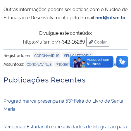
Outras informações podem ser obtidas com o Núcleo de
Educação e Desenvolvimento pelo e-mail
ned@ufsm.br
.
Divulgue este conteúdo:
https://ufsm.br/r-342-16289
Copiar
para área de tran
Registrado em
,
CORONAVÍRUS
SEM CATEGORIA
,
,
,
Assunto(s):
CORONAVÍRUS
PROGEP
PROGRAD
UFSM EM REDE
Publicações Recentes
Prograd marca presença na 53ª Feira do Livro de Santa
Maria
Recepção Estudantil reúne atividades de integração para