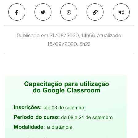
Ministério da Cidadania
Copiar para área 
Ministério da Saúde
Publicado em
31/08/2020, 14h56
. Atualizado
Ministério de Minas e Energia
15/09/2020, 5h23
Ministério da Ciência, Tecnologia, Inovações e Comunicações
Ministério do Meio Ambiente
Ministério do Turismo
Ministério do Desenvolvimento Regional
Controladoria-Geral da União
Ministério da Mulher, da Família e dos Direitos Humanos