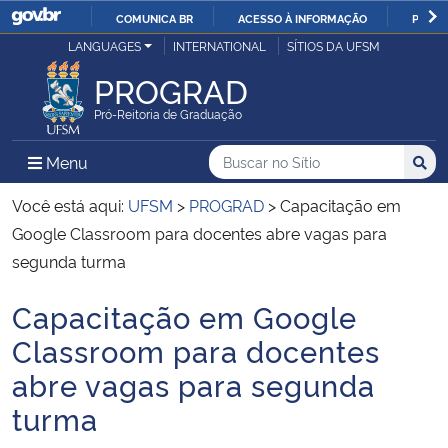
COMUNICA BR
ACESSO À INFORMAÇÃO
PARTI
Casa Civil
LANGUAGES
INTERNATIONAL
SÍTIOS DA UFSM
IR
PARA
PROGRAD
Ministério da Justiça e Segurança Pública
O
Pró-Reitoria de Graduação
CONTEÚDO
Ministério da Defesa
Buscar no no Sítio
Busca
Busca:
Menu Principal do Sítio
Menu
Busc
Ministério das Relações Exteriores
Você está aqui:
UFSM
>
PROGRAD
>
Capacitação em
Google Classroom para docentes abre vagas para
Ministério da Economia
segunda turma
Capacitação em Google
Ministério da Infraestrutura
Início do conteúdo
Classroom para docentes
Ministério da Agricultura, Pecuária e Abastecimento
abre vagas para segunda
turma
Ministério da Educação