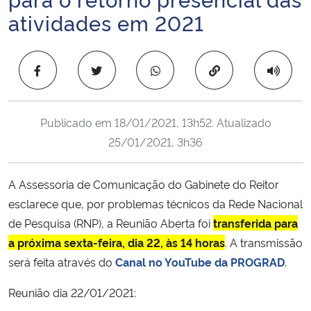
Ministério da Cidadania
atividades em 2021
Ministério da Saúde
Copiar para área 
Ministério de Minas e Energia
Publicado em
18/01/2021, 13h52
. Atualizado
Ministério da Ciência, Tecnologia, Inovações e Comunicações
25/01/2021, 3h36
Ministério do Meio Ambiente
A Assessoria de Comunicação do Gabinete do Reitor
Ministério do Turismo
esclarece que, por problemas técnicos da Rede Nacional
de Pesquisa (RNP), a Reunião Aberta foi
transferida para
Ministério do Desenvolvimento Regional
a próxima sexta-feira, dia 22, às 14 horas
. A transmissão
será feita através do
Canal no YouTube da PROGRAD
.
Controladoria-Geral da União
Reunião dia 22/01/2021:
Ministério da Mulher, da Família e dos Direitos Humanos