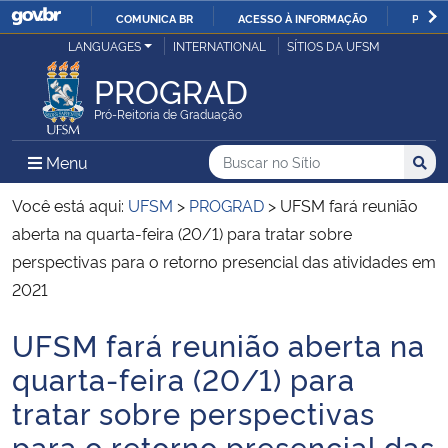
COMUNICA BR
ACESSO À INFORMAÇÃO
PARTI
Casa Civil
LANGUAGES
INTERNATIONAL
SÍTIOS DA UFSM
IR
PARA
PROGRAD
Ministério da Justiça e Segurança Pública
O
Pró-Reitoria de Graduação
CONTEÚDO
Ministério da Defesa
Buscar no no Sítio
Busca
Busca:
Menu Principal do Sítio
Menu
Busc
Ministério das Relações Exteriores
Você está aqui:
UFSM
>
PROGRAD
>
UFSM fará reunião
aberta na quarta-feira (20/1) para tratar sobre
Ministério da Economia
perspectivas para o retorno presencial das atividades em
2021
Ministério da Infraestrutura
UFSM fará reunião aberta na
Início do conteúdo
Ministério da Agricultura, Pecuária e Abastecimento
quarta-feira (20/1) para
tratar sobre perspectivas
Ministério da Educação
para o retorno presencial das