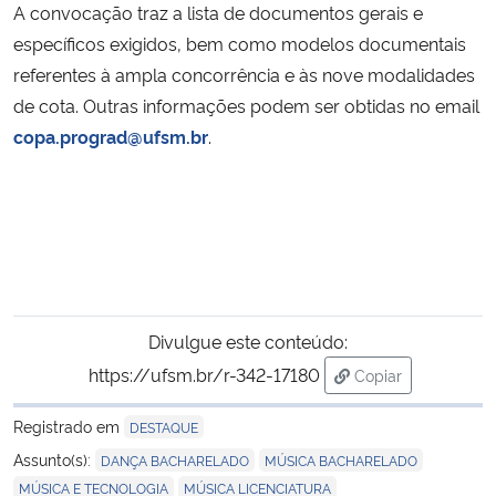
A convocação traz a lista de documentos gerais e
específicos exigidos, bem como modelos documentais
Secretaria-Geral
referentes à ampla concorrência e às nove modalidades
de cota. Outras informações podem ser obtidas no email
Secretaria de Governo
copa.prograd@ufsm.br
.
Gabinete de Segurança Institucional
Advocacia-Geral da União
Banco Central do Brasil
Divulgue este conteúdo:
Planalto
https://ufsm.br/r-342-17180
Copiar
para área de tran
Registrado em
DESTAQUE
,
,
Assunto(s):
DANÇA BACHARELADO
MÚSICA BACHARELADO
,
,
MÚSICA E TECNOLOGIA
MÚSICA LICENCIATURA