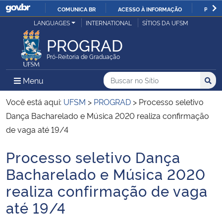
COMUNICA BR
ACESSO À INFORMAÇÃO
PARTI
Casa Civil
LANGUAGES
INTERNATIONAL
SÍTIOS DA UFSM
IR
PARA
PROGRAD
Ministério da Justiça e Segurança Pública
O
Pró-Reitoria de Graduação
CONTEÚDO
Ministério da Defesa
Buscar no no Sítio
Busca
Busca:
Menu Principal do Sítio
Menu
Busc
Ministério das Relações Exteriores
Você está aqui:
UFSM
>
PROGRAD
>
Processo seletivo
Dança Bacharelado e Música 2020 realiza confirmação
Ministério da Economia
de vaga até 19/4
Processo seletivo Dança
Ministério da Infraestrutura
Início do conteúdo
Bacharelado e Música 2020
Ministério da Agricultura, Pecuária e Abastecimento
realiza confirmação de vaga
até 19/4
Ministério da Educação