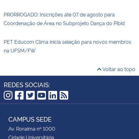
PRORROGADO: Inscrições até 07 de agosto para
Coordenação de Área no Subprojeto Dança do Pibid
PET Educom Clima inicia seleção para novos membros
na UFSM/FW
Voltar ao topo
REDES SOCIAIS:
Instagram
Facebook
Twitter
YouTube
LinkedIn
RSS
CAMPUS SEDE
Av. Roraima nº 1000
Cidade Universitária