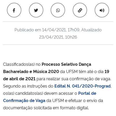
Ministério da Cidadania
Copiar para área 
Ministério da Saúde
Publicado em
14/04/2021, 17h09
. Atualizado
Ministério de Minas e Energia
23/04/2021, 10h26
Ministério da Ciência, Tecnologia, Inovações e Comunicações
Ministério do Meio Ambiente
Classificados(as) no
Processo Seletivo Dança
Bacharelado e Música 2020
da UFSM têm até o dia
19
Ministério do Turismo
de abril de 2021
para realizar sua confirmação de vaga.
Segundo as instruções do
Edital N. 041/2020-Prograd
,
Ministério do Desenvolvimento Regional
os(as) candidatos(as) devem acessar o
Portal de
Confirmação de Vaga
da UFSM e efetuar o envio da
Controladoria-Geral da União
documentação solicitada em formato digital.
Ministério da Mulher, da Família e dos Direitos Humanos