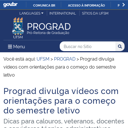
COMUNICA BR
ACESSO À INFORMAÇÃO
PARTI
Casa Civil
LANGUAGES
INTERNATIONAL
SÍTIOS DA UFSM
IR
PARA
PROGRAD
Ministério da Justiça e Segurança Pública
O
Pró-Reitoria de Graduação
CONTEÚDO
Ministério da Defesa
Buscar no no Sítio
Busca
Busca:
Menu Principal do Sítio
Menu
Busc
Ministério das Relações Exteriores
Você está aqui:
UFSM
>
PROGRAD
>
Prograd divulga
vídeos com orientações para o começo do semestre
Ministério da Economia
letivo
Prograd divulga vídeos com
Ministério da Infraestrutura
Início do conteúdo
orientações para o começo
Ministério da Agricultura, Pecuária e Abastecimento
do semestre letivo
Ministério da Educação
Dicas para calouros, veteranos, docentes
e servidores técnico-administrativos