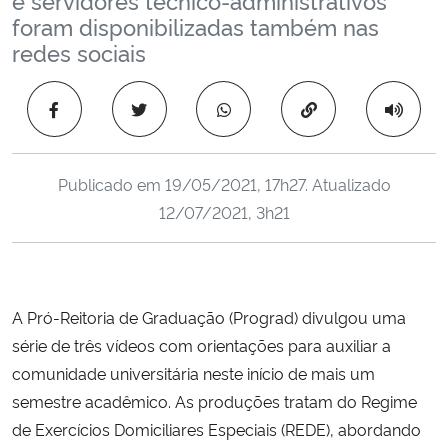
Ministério da Cidadania
foram disponibilizadas também nas
redes sociais
Ministério da Saúde
Copiar para área 
Ministério de Minas e Energia
Ministério da Ciência, Tecnologia, Inovações e Comunicações
Publicado em
19/05/2021, 17h27
. Atualizado
12/07/2021, 3h21
Ministério do Meio Ambiente
Ministério do Turismo
A Pró-Reitoria de Graduação (Prograd) divulgou uma
Ministério do Desenvolvimento Regional
série de três vídeos com orientações para auxiliar a
comunidade universitária neste início de mais um
Controladoria-Geral da União
semestre acadêmico. As produções tratam do Regime
de Exercícios Domiciliares Especiais (REDE), abordando
Ministério da Mulher, da Família e dos Direitos Humanos