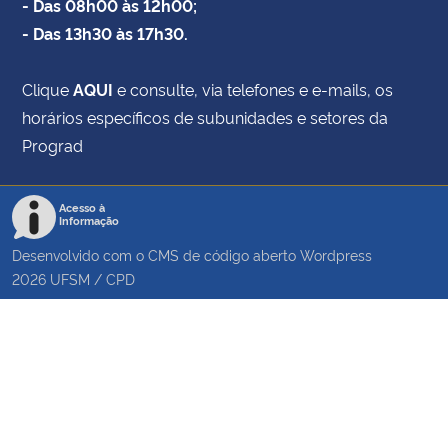
- Das 08h00 às 12h00;
- Das 13h30 às 17h30.
Clique
AQUI
e consulte, via telefones e e-mails, os
horários específicos de subunidades e setores da
Prograd
Acesso à
Informação
Desenvolvido com o CMS de código aberto
Wordpress
2026
UFSM
/
CPD