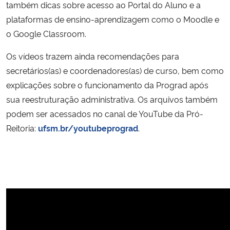
também dicas sobre acesso ao Portal do Aluno e a
plataformas de ensino-aprendizagem como o Moodle e
Secretaria-Geral
o Google Classroom.
Secretaria de Governo
Os vídeos trazem ainda recomendações para
secretários(as) e coordenadores(as) de curso, bem como
Gabinete de Segurança Institucional
explicações sobre o funcionamento da Prograd após
sua reestruturação administrativa. Os arquivos também
Advocacia-Geral da União
podem ser acessados no canal de YouTube da Pró-
Reitoria:
ufsm.br/youtubeprograd
.
Banco Central do Brasil
Planalto