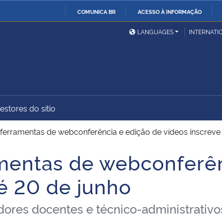
COMUNICA BR
ACESSO À INFORMAÇÃO
Ministério da Defesa
Ministério das Relações
Mini
IR
LANGUAGES
INTERNATI
Exteriores
PARA
O
Ministério da Cidadania
Ministério da Saúde
Mini
CONTEÚDO
estores do sítio
Ministério do
Controladoria-Geral da
Mini
Desenvolvimento Regional
União
Famí
ferramentas de webconferência e edição de vídeos inscreve
Hum
mentas de webconferên
Advocacia-Geral da União
Banco Central do Brasil
Plan
té 20 de junho
idores docentes e técnico-administrativ