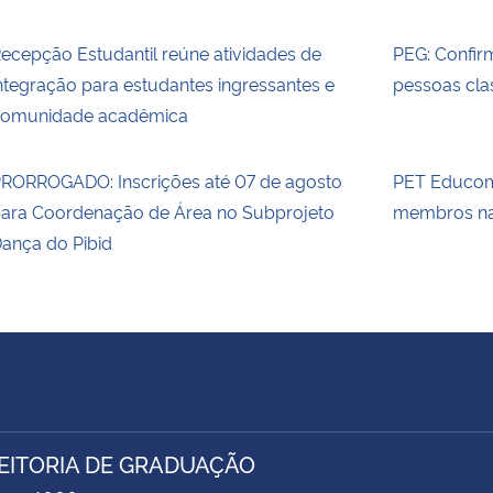
ecepção Estudantil reúne atividades de
PEG: Confir
ntegração para estudantes ingressantes e
pessoas clas
omunidade acadêmica
RORROGADO: Inscrições até 07 de agosto
PET Educom 
ara Coordenação de Área no Subprojeto
membros n
ança do Pibid
EITORIA DE GRADUAÇÃO