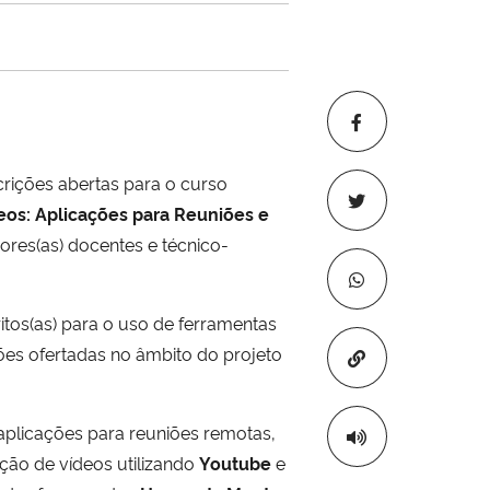
crições abertas para o curso
os: Aplicações para Reuniões e
dores(as) docentes e técnico-
critos(as) para o uso de ferramentas
ões ofertadas no âmbito do projeto
Copiar para áre
plicações para reuniões remotas,
ção de vídeos utilizando
Youtube
e