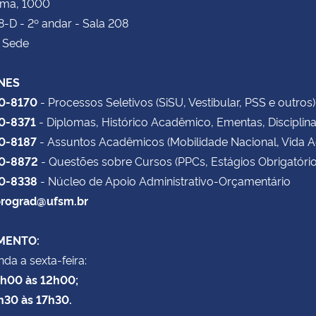
ima, 1000
8-D - 2º andar - Sala 208
 Sede
NES
20-8170
- Processos Seletivos (SiSU, Vestibular, PSS e outros)
20-8371
- Diplomas, Histórico Acadêmico, Ementas, Disciplin
20-8187
- Assuntos Acadêmicos (Mobilidade Nacional, Vida 
20-8872
- Questões sobre Cursos (PPCs, Estágios Obrigatório
20-8338
- Núcleo de Apoio Administrativo-Orçamentário
rograd@ufsm.br
MENTO:
da a sexta-feira:
8h00 às 12h00;
h30 às 17h30.