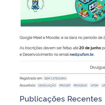
Google Meet e Moodle, e se dará no período de 
As inscrições devem ser feitas até
20 de junho
p
e Desenvolvimento no email
ned@ufsm.br
.
Divulgue
Registrado em
SEM CATEGORIA
,
,
,
,
Assunto(s):
GRADUAÇÃO
PROGEP
PROGRAD
UFSM
U
Publicações Recentes