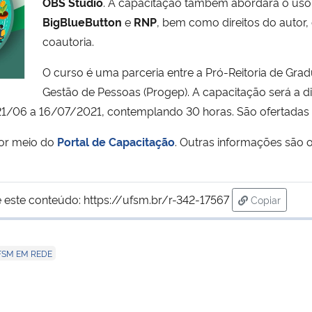
OBS Studio
. A capacitação também abordará o uso
BigBlueButton
e
RNP
, bem como direitos do autor, 
coautoria.
O curso é uma parceria entre a Pró-Reitoria de Grad
Gestão de Pessoas (Progep). A capacitação será a d
21/06 a 16/07/2021, contemplando 30 horas. São ofertadas
or meio do
Portal de Capacitação
. Outras informações são
 este conteúdo:
https://ufsm.br/r-342-17567
Copiar
para área d
FSM EM REDE