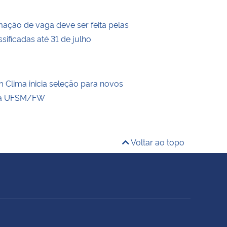
mação de vaga deve ser feita pelas
sificadas até 31 de julho
Clima inicia seleção para novos
a UFSM/FW
Voltar ao topo