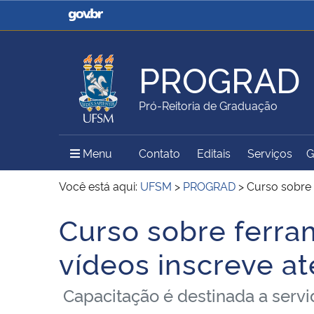
Casa Civil
Ministério da Justiça e
Segurança Pública
PROGRAD
Ministério da Agricultura,
Ministério da Educação
Pró-Reitoria de Graduação
Pecuária e Abastecimento
Menu Principal do Sítio
Menu
Contato
Editais
Serviços
G
Ministério do Meio Ambiente
Ministério do Turismo
Você está aqui:
UFSM
>
PROGRAD
>
Curso sobre 
Curso sobre ferra
Início do conteúdo
Secretaria de Governo
Gabinete de Segurança
vídeos inscreve a
Institucional
Capacitação é destinada a serv