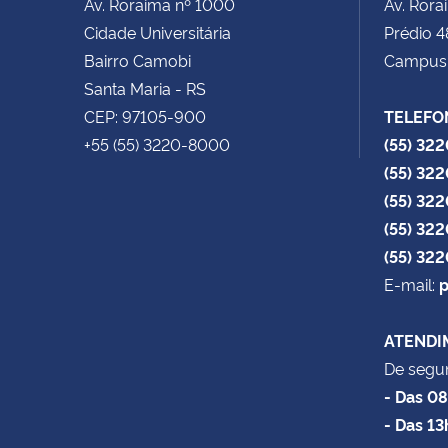
Av. Roraima nº 1000
Av. Rora
Cidade Universitária
Prédio 4
Bairro Camobi
Campus
Santa Maria - RS
CEP: 97105-900
TELEFO
+55 (55) 3220-8000
(55) 32
(55) 32
(55) 32
(55) 32
(55) 32
E-mail:
p
ATENDI
De segun
- Das 0
- Das 13