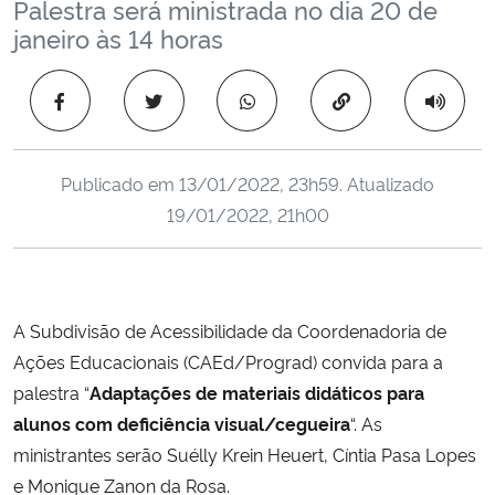
Palestra será ministrada no dia 20 de
Ministério da Cidadania
janeiro às 14 horas
Ministério da Saúde
Copiar para área 
Ministério de Minas e Energia
Publicado em
13/01/2022, 23h59
. Atualizado
Ministério da Ciência, Tecnologia, Inovações e Comunicações
19/01/2022, 21h00
Ministério do Meio Ambiente
Ministério do Turismo
A Subdivisão de Acessibilidade da Coordenadoria de
Ações Educacionais (CAEd/Prograd) convida para a
Ministério do Desenvolvimento Regional
palestra “
Adaptações de materiais didáticos para
alunos com deficiência visual/cegueira
“. As
Controladoria-Geral da União
ministrantes serão Suélly Krein Heuert, Cíntia Pasa Lopes
e Monique Zanon da Rosa.
Ministério da Mulher, da Família e dos Direitos Humanos