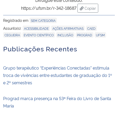
Divulgue este conteúdo:
https://ufsm.br/r-342-18687
Copiar
para área de tran
Registrado em
SEM CATEGORIA
,
,
,
Assunto(s):
ACESSIBILIDADE
AÇÕES AFIRMATIVAS
CAED
,
,
,
,
CEGUEIRA
EVENTO CIENTÍFICO
INCLUSÃO
PROGRAD
UFSM
Publicações Recentes
Grupo terapêutico “Experiências Conectadas” estimula
troca de vivências entre estudantes de graduação do 1º
e 2º semestres
Prograd marca presença na 53ª Feira do Livro de Santa
Maria