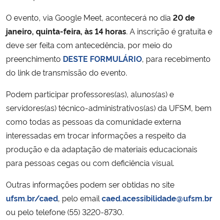
O evento, via Google Meet, acontecerá no dia
20 de
Secretaria-Geral
janeiro, quinta-feira, às 14 horas
. A inscrição é gratuita e
deve ser feita com antecedência, por meio do
Secretaria de Governo
preenchimento
DESTE FORMULÁRIO
, para recebimento
do link de transmissão do evento.
Gabinete de Segurança Institucional
Podem participar professores(as), alunos(as) e
Advocacia-Geral da União
servidores(as) técnico-administrativos(as) da UFSM, bem
como todas as pessoas da comunidade externa
Banco Central do Brasil
interessadas em trocar informações a respeito da
produção e da adaptação de materiais educacionais
Planalto
para pessoas cegas ou com deficiência visual.
Outras informações podem ser obtidas no site
ufsm.br/caed
, pelo email
caed.acessibilidade@ufsm.br
ou pelo telefone (55) 3220-8730.