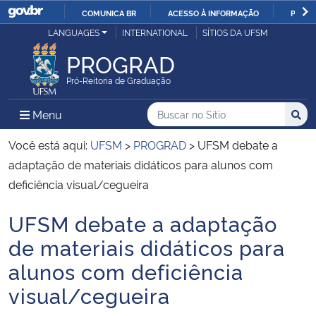
COMUNICA BR
ACESSO À INFORMAÇÃO
PARTI
Casa Civil
LANGUAGES
INTERNATIONAL
SÍTIOS DA UFSM
IR
PARA
PROGRAD
Ministério da Justiça e Segurança Pública
O
Pró-Reitoria de Graduação
CONTEÚDO
Ministério da Defesa
Buscar no no Sítio
Busca
Busca:
Menu Principal do Sítio
Menu
Busc
Ministério das Relações Exteriores
Você está aqui:
UFSM
>
PROGRAD
>
UFSM debate a
adaptação de materiais didáticos para alunos com
Ministério da Economia
deficiência visual/cegueira
UFSM debate a adaptação
Ministério da Infraestrutura
Início do conteúdo
de materiais didáticos para
Ministério da Agricultura, Pecuária e Abastecimento
alunos com deficiência
visual/cegueira
Ministério da Educação