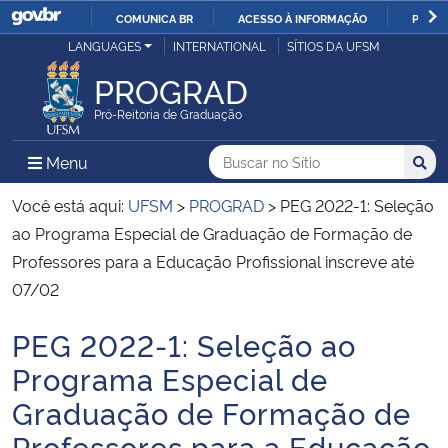
COMUNICA BR
ACESSO À INFORMAÇÃO
PARTI
Casa Civil
LANGUAGES
INTERNATIONAL
SÍTIOS DA UFSM
IR
PARA
PROGRAD
Ministério da Justiça e Segurança Pública
O
Pró-Reitoria de Graduação
CONTEÚDO
Ministério da Defesa
Buscar no no Sítio
Busca
Busca:
Menu Principal do Sítio
Menu
Busc
Ministério das Relações Exteriores
Você está aqui:
UFSM
>
PROGRAD
>
PEG 2022-1: Seleção
ao Programa Especial de Graduação de Formação de
Ministério da Economia
Professores para a Educação Profissional inscreve até
07/02
Ministério da Infraestrutura
PEG 2022-1: Seleção ao
Início do conteúdo
Ministério da Agricultura, Pecuária e Abastecimento
Programa Especial de
Graduação de Formação de
Ministério da Educação
Professores para a Educação