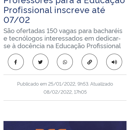
Ministério da Cidadania
Profissional inscreve até
07/02
Ministério da Saúde
São ofertadas 150 vagas para bacharéis
Ministério de Minas e Energia
e tecnólogos interessados em dedicar-
se à docência na Educação Profissional
Ministério da Ciência, Tecnologia, Inovações e Comunicações
Copiar para área 
Ministério do Meio Ambiente
Ministério do Turismo
Publicado em
25/01/2022, 9h53
. Atualizado
08/02/2022, 17h05
Ministério do Desenvolvimento Regional
Controladoria-Geral da União
Ministério da Mulher, da Família e dos Direitos Humanos