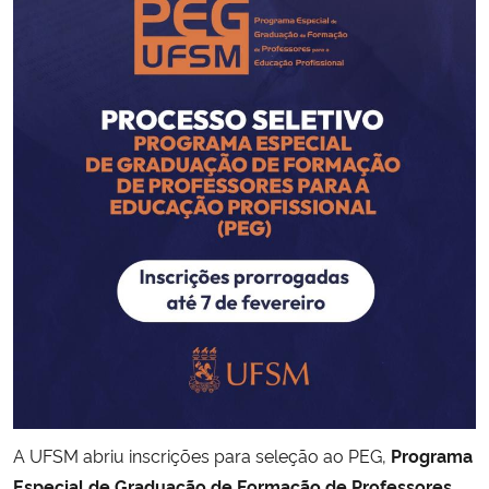
Secretaria-Geral
Secretaria de Governo
Gabinete de Segurança Institucional
Advocacia-Geral da União
Banco Central do Brasil
Planalto
A UFSM abriu inscrições para seleção ao PEG,
Programa
Especial de Graduação de Formação de Professores