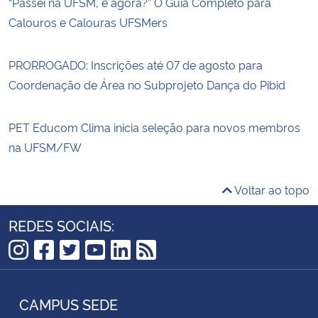
“Passei na UFSM, e agora?” O Guia Completo para
Calouros e Calouras UFSMers
PRORROGADO: Inscrições até 07 de agosto para
Coordenação de Área no Subprojeto Dança do Pibid
PET Educom Clima inicia seleção para novos membros
na UFSM/FW
Voltar ao topo
REDES SOCIAIS:
Instagram
Facebook
Twitter
YouTube
LinkedIn
RSS
CAMPUS SEDE