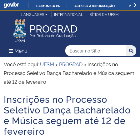
COMUNICA BR
ACESSO À INFORMAÇÃO
PARTI
Casa Civil
LANGUAGES
INTERNATIONAL
SÍTIOS DA UFSM
IR
PARA
PROGRAD
Ministério da Justiça e Segurança Pública
O
Pró-Reitoria de Graduação
CONTEÚDO
Ministério da Defesa
Buscar no no Sítio
Busca
Busca:
Menu Principal do Sítio
Menu
Busc
Ministério das Relações Exteriores
Você está aqui:
UFSM
>
PROGRAD
>
Inscrições no
Processo Seletivo Dança Bacharelado e Música seguem
Ministério da Economia
até 12 de fevereiro
Inscrições no Processo
Ministério da Infraestrutura
Início do conteúdo
Seletivo Dança Bacharelado
Ministério da Agricultura, Pecuária e Abastecimento
e Música seguem até 12 de
fevereiro
Ministério da Educação