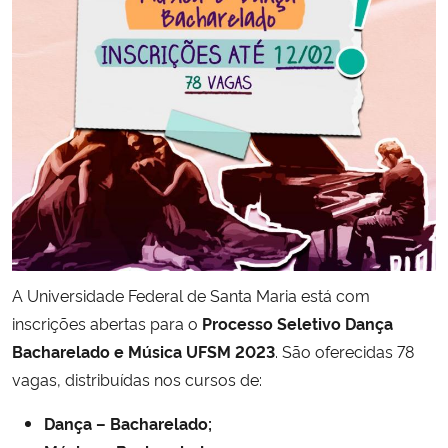
Secretaria-Geral
Secretaria de Governo
Gabinete de Segurança Institucional
Advocacia-Geral da União
Banco Central do Brasil
A Universidade Federal de Santa Maria está com
Planalto
inscrições abertas para o
Processo Seletivo Dança
Bacharelado e Música UFSM 2023
. São oferecidas 78
vagas, distribuídas nos cursos de:
Dança – Bacharelado;