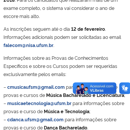
exame completo, o sistema vai considerar o ano de
escore mais alto.
As inscrições seguem até o dia
12 de fevereiro
.
Informações adicionais podem ser solicitadas ao email
falecom@nisa.ufsm.br
.
Informações sobre as Provas de Conhecimentos
Específicos e sobre os Cursos podem ser requeridas
exclusivamente pelos emails:
–
cmusicaufsm@gmail.com
para informações sobre
provas e cursos de
Música Bacharelado e Licenciatura
;
–
musicaetecnologia@ufsm.br
para informações sobre
provas e curso de
Música e Tecnologia
;
–
cdanca.ufsm@gmail.com
para informações sobre
provas e curso de
Dança Bacharelado
.