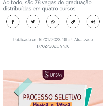
Ao todo, são 78 vagas de graduação
Ministério da Cidadania
distribuídas em quatro cursos
Ministério da Saúde
Copiar para área 
Ministério de Minas e Energia
Publicado em
16/01/2023, 16h54
. Atualizado
Ministério da Ciência, Tecnologia, Inovações e Comunicações
17/02/2023, 9h06
Ministério do Meio Ambiente
Ministério do Turismo
Ministério do Desenvolvimento Regional
Controladoria-Geral da União
Ministério da Mulher, da Família e dos Direitos Humanos