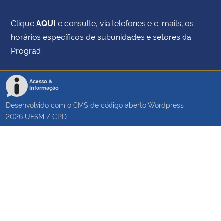
Clique
AQUI
e consulte, via telefones e e-mails, os
horários específicos de subunidades e setores da
Prograd
Acesso à
Informação
Desenvolvido com o CMS de código aberto
Wordpress
2026
UFSM
/
CPD