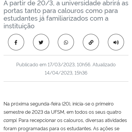
A partir de 20/3, a universidade abrirá as
Ministério da Cidadania
portas tanto para calouros como para
estudantes já familiarizados com a
Ministério da Saúde
instituição
Ministério de Minas e Energia
Copiar para área 
Ministério da Ciência, Tecnologia, Inovações e Comunicações
Publicado em
17/03/2023, 10h56
. Atualizado
Ministério do Meio Ambiente
14/04/2023, 15h36
Ministério do Turismo
Ministério do Desenvolvimento Regional
Na próxima segunda-feira (20), inicia-se o primeiro
semestre de 2023 da UFSM, em todos os seus quatro
Controladoria-Geral da União
campi.
Para recepcionar os calouros, diversas atividades
foram programadas para os estudantes. As ações se
Ministério da Mulher, da Família e dos Direitos Humanos