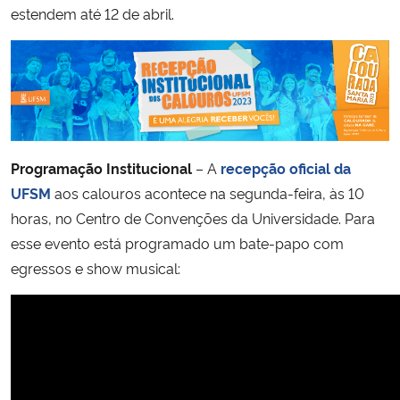
estendem até 12 de abril.
Secretaria-Geral
Secretaria de Governo
Gabinete de Segurança Institucional
Programação Institucional
– A
recepção oficial da
Advocacia-Geral da União
UFSM
aos calouros acontece na segunda-feira, às 10
horas, no Centro de Convenções da Universidade. Para
Banco Central do Brasil
esse evento está programado um bate-papo com
egressos e show musical:
Planalto