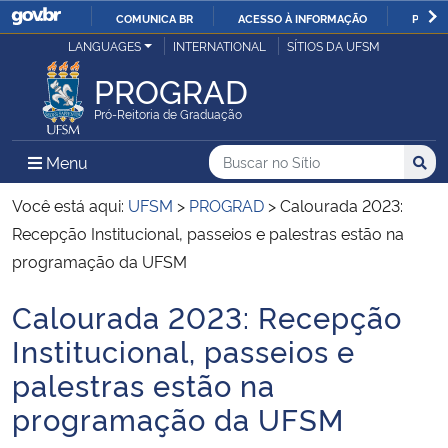
COMUNICA BR
ACESSO À INFORMAÇÃO
PARTI
Casa Civil
LANGUAGES
INTERNATIONAL
SÍTIOS DA UFSM
IR
PARA
PROGRAD
Ministério da Justiça e Segurança Pública
O
Pró-Reitoria de Graduação
CONTEÚDO
Ministério da Defesa
Buscar no no Sítio
Busca
Busca:
Menu Principal do Sítio
Menu
Busc
Ministério das Relações Exteriores
Você está aqui:
UFSM
>
PROGRAD
>
Calourada 2023:
Recepção Institucional, passeios e palestras estão na
Ministério da Economia
programação da UFSM
Calourada 2023: Recepção
Ministério da Infraestrutura
Início do conteúdo
Institucional, passeios e
Ministério da Agricultura, Pecuária e Abastecimento
palestras estão na
programação da UFSM
Ministério da Educação