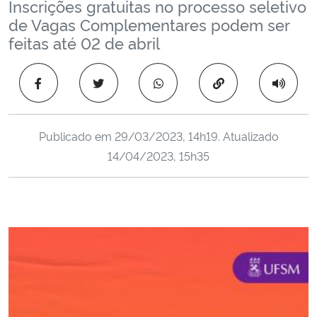
Inscrições gratuitas no processo seletivo
Ministério da Cidadania
de Vagas Complementares podem ser
feitas até 02 de abril
Ministério da Saúde
Copiar para área 
Ministério de Minas e Energia
Ministério da Ciência, Tecnologia, Inovações e Comunicações
Publicado em
29/03/2023, 14h19
. Atualizado
14/04/2023, 15h35
Ministério do Meio Ambiente
Ministério do Turismo
Ministério do Desenvolvimento Regional
Controladoria-Geral da União
Ministério da Mulher, da Família e dos Direitos Humanos