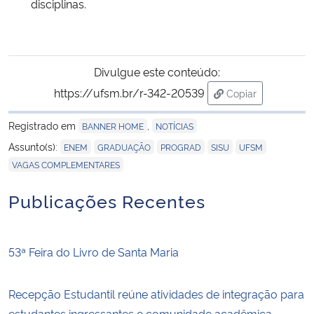
disciplinas.
Divulgue este conteúdo:
https://ufsm.br/r-342-20539
Copiar
para área de tra
Registrado em
,
BANNER HOME
NOTÍCIAS
,
,
,
,
,
Assunto(s):
ENEM
GRADUAÇÃO
PROGRAD
SISU
UFSM
VAGAS COMPLEMENTARES
Publicações Recentes
53ª Feira do Livro de Santa Maria
Recepção Estudantil reúne atividades de integração para
estudantes ingressantes e comunidade acadêmica