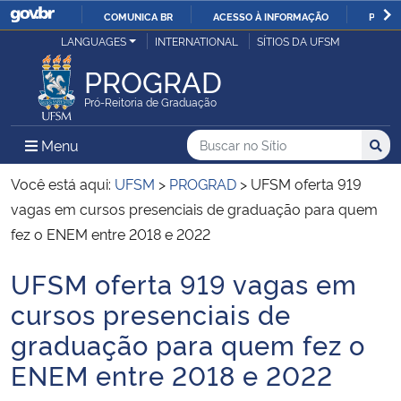
COMUNICA BR
ACESSO À INFORMAÇÃO
PARTI
Casa Civil
LANGUAGES
INTERNATIONAL
SÍTIOS DA UFSM
IR
PARA
PROGRAD
Ministério da Justiça e Segurança Pública
O
Pró-Reitoria de Graduação
CONTEÚDO
Ministério da Defesa
Buscar no no Sítio
Busca
Busca:
Menu Principal do Sítio
Menu
Busc
Ministério das Relações Exteriores
Você está aqui:
UFSM
>
PROGRAD
>
UFSM oferta 919
vagas em cursos presenciais de graduação para quem
Ministério da Economia
fez o ENEM entre 2018 e 2022
UFSM oferta 919 vagas em
Ministério da Infraestrutura
Início do conteúdo
cursos presenciais de
Ministério da Agricultura, Pecuária e Abastecimento
graduação para quem fez o
ENEM entre 2018 e 2022
Ministério da Educação