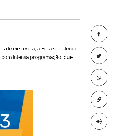
s de existência, a Feira se estende
de com intensa programação, que
Copiar para áre