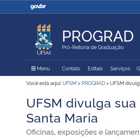
Casa Civil
Ministério da Justiça e
Segurança Pública
PROGRAD
Ministério da Agricultura,
Ministério da Educação
Pró-Reitoria de Graduação
Pecuária e Abastecimento
Menu Principal do Sítio
Menu
Contato
Editais
Serviços
G
Ministério do Meio Ambiente
Ministério do Turismo
Você está aqui:
UFSM
>
PROGRAD
>
UFSM divulga
UFSM divulga sua 
Início do conteúdo
Secretaria de Governo
Gabinete de Segurança
Santa Maria
Institucional
Oficinas, exposições e lançament