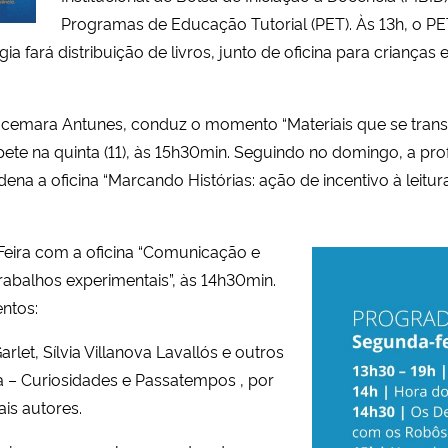
Programas de Educação Tutorial (PET). Às 13h, o P
ogia fará distribuição de livros, junto de oficina para criança
Jucemara Antunes, conduz o momento “Materiais que se tra
 repete na quinta (11), às 15h30min. Seguindo no domingo, a 
dena a oficina “Marcando Histórias: ação de incentivo à lei
à Feira com a oficina “Comunicação e
rabalhos experimentais”, às 14h30min.
ntos:
rlet, Sílvia Villanova Lavallós e outros
a – Curiosidades e Passatempos , por
ais autores.