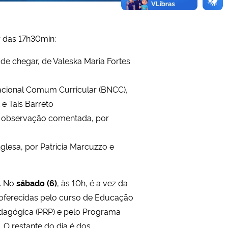
ir das 17h30min:
de chegar, de Valeska Maria Fortes
Nacional Comum Curricular (BNCC),
 e Taís Barreto
 de observação comentada, por
lesa, por Patrícia Marcuzzo e
s. No
sábado (6)
, às 10h, é a vez da
, oferecidas pelo curso de Educação
dagógica (PRP) e pelo Programa
. O restante do dia é dos