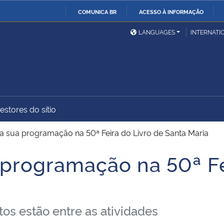
COMUNICA BR
ACESSO À INFORMAÇÃO
Ministério da Defesa
Ministério das Relações
Mini
IR
LANGUAGES
INTERNATI
Exteriores
PARA
O
Ministério da Cidadania
Ministério da Saúde
Mini
CONTEÚDO
estores do sítio
Ministério do
Controladoria-Geral da
Mini
Desenvolvimento Regional
União
Famí
 sua programação na 50ª Feira do Livro de Santa Maria
Hum
programação na 50ª Fe
Advocacia-Geral da União
Banco Central do Brasil
Plan
os estão entre as atividades