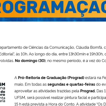
Departamento de Ciências da Comunicação, Cláudia Bomfá, 
torial”, às 10h. Ao longo do dia, entre 13h30min e 19h30h, o
volvidas.
No domingo (30)
, no mesmo período, é a vez do Co
A
Pró-Reitoria de Graduação (Prograd)
estará na Fe
maio. Em todas as
segundas e quartas-feiras
do eve
aproveitar as atividades trazidas pela
Prograd.
Das 1
UFSM, será possível realizar pintura facial e partici
15 h está prevista a Hora do Conto. A atividade “O