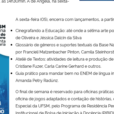
1), às 14h30min. A de Ângela, na sexta-
A sexta-feira (05), encerra com lançamentos, a part
Cinegrafando a Educação: até onde a sétima arte po
de Oliveira e Jéssica Dalcin da Silva
Glossário de gêneros e suportes textuais da Base 
por Francieli Matzenbacher Pinton, Camila Steinhorst
Ateliê de Textos: atividades de leitura e produção
Cristiane Fuzer, Carla Carine Gerhard e outros.
Guia prático para mandar bem no ENEM de língua ing
Amanda Petry Radünz.
O final de semana é reservado para oficinas prática
oficina de jogos adaptados e contação de histórias
Especial da UFSM, pelo Programa de Residência Pe
Institucional de Bolsa de Iniciação à Docência (PIBID)