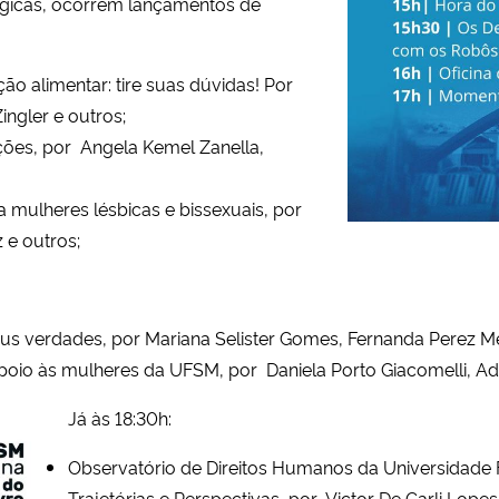
ógicas, ocorrem lançamentos de
ão alimentar: tire suas dúvidas! Por
ngler e outros;
ações, por Angela Kemel Zanella,
a mulheres lésbicas e bissexuais, por
 e outros;
sus verdades, por Mariana Selister Gomes, Fernanda Perez 
apoio às mulheres da UFSM, por Daniela Porto Giacomelli, Ad
Já às 18:30h:
Observatório de Direitos Humanos da Universidade F
Trajetórias e Perspectivas, por Victor De Carli Lopes 