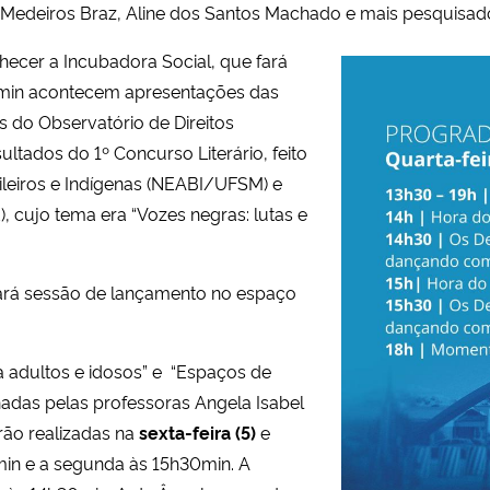
 Medeiros Braz, Aline dos Santos Machado e mais pesquisad
ecer a Incubadora Social, que fará
min acontecem apresentações das
 do Observatório de Direitos
tados do 1º Concurso Literário, feito
leiros e Indígenas (NEABI/UFSM) e
, cujo tema era “Vozes negras: lutas e
zará sessão de lançamento no espaço
ra adultos e idosos” e “Espaços de
adas pelas professoras Angela Isabel
erão realizadas na
sexta-feira (5)
e
min e a segunda às 15h30min. A