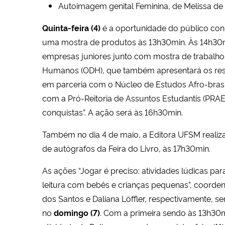
Autoimagem genital Feminina, de Melissa de
Quinta-feira (4)
é a oportunidade do público conh
uma mostra de produtos às 13h30min. Às 14h30
empresas juniores junto com mostra de trabalhos
Humanos (ODH), que também apresentará os resul
em parceria com o Núcleo de Estudos Afro-brasi
com a Pró-Reitoria de Assuntos Estudantis (PRAE)
conquistas”. A ação será às 16h30min.
Também no dia 4 de maio, a Editora UFSM reali
de autógrafos da Feira do Livro, às 17h30min.
As ações “Jogar é preciso: atividades lúdicas pa
leitura com bebês e crianças pequenas”, coorden
dos Santos e Daliana Löffler, respectivamente, s
no
domingo (7)
. Com a primeira sendo às 13h30