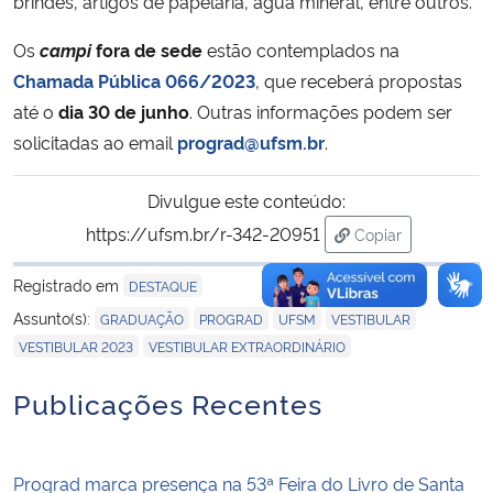
brindes, artigos de papelaria, água mineral, entre outros.
Os
campi
fora de sede
estão contemplados na
Chamada Pública 066/2023
, que receberá propostas
até o
dia 30 de junho
. Outras informações podem ser
solicitadas ao email
prograd@ufsm.br
.
Divulgue este conteúdo:
https://ufsm.br/r-342-20951
Copiar
para área de tran
Registrado em
DESTAQUE
,
,
,
,
Assunto(s):
GRADUAÇÃO
PROGRAD
UFSM
VESTIBULAR
,
VESTIBULAR 2023
VESTIBULAR EXTRAORDINÁRIO
Publicações Recentes
Prograd marca presença na 53ª Feira do Livro de Santa