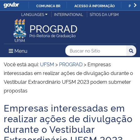
COMUNICA BR
ACESSO À INFORMAÇÃO
PARTI
Casa Civil
LANGUAGES
INTERNATIONAL
SÍTIOS DA UFSM
IR
PARA
PROGRAD
Ministério da Justiça e Segurança Pública
O
Pró-Reitoria de Graduação
CONTEÚDO
Ministério da Defesa
Buscar no no Sítio
Busca
Busca:
Menu Principal do Sítio
Menu
Busc
Ministério das Relações Exteriores
Você está aqui:
UFSM
>
PROGRAD
>
Empresas
interessadas em realizar ações de divulgação durante o
Ministério da Economia
Vestibular Extraordinário UFSM 2023 podem submeter
propostas
Ministério da Infraestrutura
Empresas interessadas em
Início do conteúdo
Ministério da Agricultura, Pecuária e Abastecimento
realizar ações de divulgação
durante o Vestibular
Ministério da Educação
Extraordinário UFSM 2023