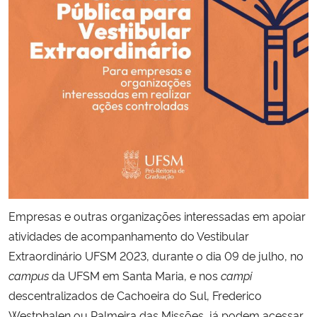
Secretaria-Geral
Secretaria de Governo
Gabinete de Segurança Institucional
Advocacia-Geral da União
Banco Central do Brasil
Empresas e outras organizações interessadas em apoiar
Planalto
atividades de acompanhamento do Vestibular
Extraordinário UFSM 2023, durante o dia 09 de julho, no
campus
da UFSM em Santa Maria, e nos
campi
descentralizados de Cachoeira do Sul, Frederico
Westphalen ou Palmeira das Missões, já podem acessar