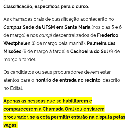
Classificação, específicos para o curso.
As chamadas orais de classificação acontecerão no
Campus
Sede da UFSM em Santa Maria
(nos dias 5 e 6
de março) e nos
campi
descentralizados de
Frederico
Westphalen
(8 de março pela manhã),
Palmeira das
Missões
(8 de março à tarde) e
Cachoeira do Sul
(9 de
março à tarde).
Os candidatos ou seus procuradores devem estar
atentos para o
horário de entrada no recinto
, descrito
no Edital.
Apenas as pessoas que se habilitarem e
comparecerem à Chamada Oral (ou enviarem
procurador, se a cota permitir) estarão na disputa pelas
vagas.