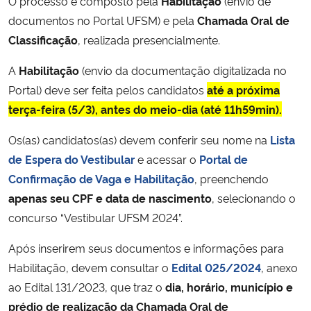
O processo é composto pela
Habilitação
(envio de
documentos no Portal UFSM) e pela
Chamada Oral de
Classificação
, realizada presencialmente.
A
Habilitação
(envio da documentação digitalizada no
Portal) deve ser feita pelos candidatos
até a próxima
terça-feira (5/3), antes do meio-dia (até 11h59min).
Os(as) candidatos(as) devem conferir seu nome na
Lista
de Espera do Vestibular
e acessar o
Portal de
Confirmação de Vaga e Habilitação
, preenchendo
apenas seu CPF e data de nascimento
, selecionando o
concurso “Vestibular UFSM 2024”.
Após inserirem seus documentos e informações para
Habilitação, devem consultar o
Edital 025/2024
, anexo
ao Edital 131/2023, que traz o
dia, horário, município e
prédio de realização da Chamada Oral de