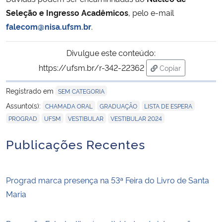
Seleção e Ingresso Acadêmicos
, pelo e-mail
falecom@nisa.ufsm.br
.
Divulgue este conteúdo:
https://ufsm.br/r-342-22362
Copiar
para área de tran
Registrado em
SEM CATEGORIA
,
,
,
Assunto(s):
CHAMADA ORAL
GRADUAÇÃO
LISTA DE ESPERA
,
,
,
PROGRAD
UFSM
VESTIBULAR
VESTIBULAR 2024
Publicações Recentes
Prograd marca presença na 53ª Feira do Livro de Santa
Maria