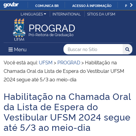
COMUNICA BR
ACESSO À INFORMAÇÃO
PARTI
Casa Civil
LANGUAGES
INTERNATIONAL
SÍTIOS DA UFSM
IR
PARA
PROGRAD
Ministério da Justiça e Segurança Pública
O
Pró-Reitoria de Graduação
CONTEÚDO
Ministério da Defesa
Buscar no no Sítio
Busca
Busca:
Menu Principal do Sítio
Menu
Busc
Ministério das Relações Exteriores
Você está aqui:
UFSM
>
PROGRAD
>
Habilitação na
Chamada Oral da Lista de Espera do Vestibular UFSM
Ministério da Economia
2024 segue até 5/3 ao meio-dia
Habilitação na Chamada Oral
Ministério da Infraestrutura
Início do conteúdo
da Lista de Espera do
Ministério da Agricultura, Pecuária e Abastecimento
Vestibular UFSM 2024 segue
até 5/3 ao meio-dia
Ministério da Educação