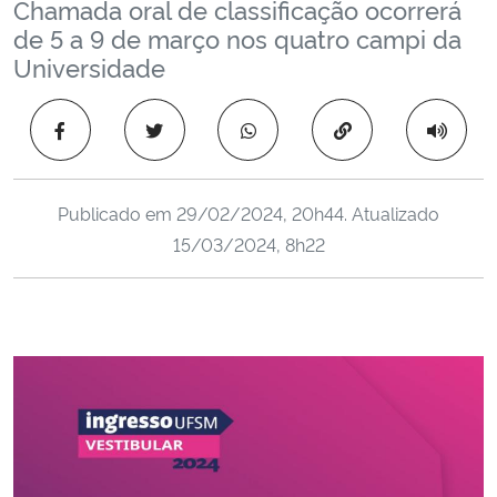
Chamada oral de classificação ocorrerá
Ministério da Cidadania
de 5 a 9 de março nos quatro campi da
Universidade
Ministério da Saúde
Copiar para área 
Ministério de Minas e Energia
Ministério da Ciência, Tecnologia, Inovações e Comunicações
Publicado em
29/02/2024, 20h44
. Atualizado
15/03/2024, 8h22
Ministério do Meio Ambiente
Ministério do Turismo
Ministério do Desenvolvimento Regional
Controladoria-Geral da União
Ministério da Mulher, da Família e dos Direitos Humanos