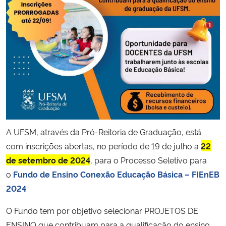
Secretaria-Geral
Secretaria de Governo
Gabinete de Segurança Institucional
Advocacia-Geral da União
Banco Central do Brasil
A UFSM, através da Pró-Reitoria de Graduação, está
com inscrições abertas, no período de 19 de julho a
22
Planalto
de setembro de 2024
, para o Processo Seletivo para
o
Fundo de Ensino Conexão Educação Básica – FIEnEB
2024
.
O Fundo tem por objetivo selecionar PROJETOS DE
ENSINO que contribuam para a qualificação do ensino