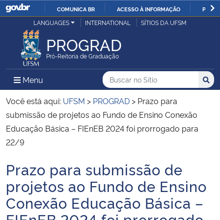
COMUNICA BR
ACESSO À INFORMAÇÃO
PARTI
Casa Civil
LANGUAGES
INTERNATIONAL
SÍTIOS DA UFSM
IR
PARA
PROGRAD
Ministério da Justiça e Segurança Pública
O
Pró-Reitoria de Graduação
CONTEÚDO
Ministério da Defesa
Buscar no no Sítio
Busca
Busca:
Menu Principal do Sítio
Menu
Busc
Ministério das Relações Exteriores
Você está aqui:
UFSM
>
PROGRAD
>
Prazo para
submissão de projetos ao Fundo de Ensino Conexão
Ministério da Economia
Educação Básica – FIEnEB 2024 foi prorrogado para
22/9
Ministério da Infraestrutura
Prazo para submissão de
Início do conteúdo
Ministério da Agricultura, Pecuária e Abastecimento
projetos ao Fundo de Ensino
Conexão Educação Básica –
Ministério da Educação
FIEnEB 2024 foi prorrogado