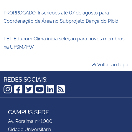
PRORROGADO: Inscrições até 07 de agosto para
Coordenação de Área no Subprojeto Dança do Pibid
PET Educom Clima inicia seleção para novos membros
na UFSM/FW
Voltar ao topo
REDES SOCIAIS:
Instagram
Facebook
Twitter
YouTube
LinkedIn
RSS
CAMPUS SEDE
Av. Roraima nº 1000
Cidade Universitária