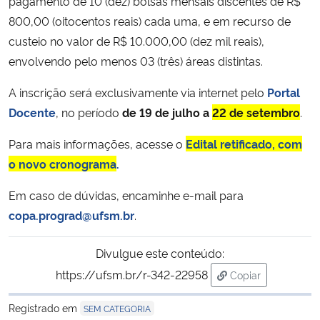
pagamento de 10 (dez) bolsas mensais discentes de R$
800,00 (oitocentos reais) cada uma, e em recurso de
custeio no valor de R$ 10.000,00 (dez mil reais),
envolvendo pelo menos 03 (três) áreas distintas.
A inscrição será exclusivamente via internet pelo
Portal
Docente
, no período
de 19 de julho a
22 de setembro
.
Para mais informações, acesse o
Edital retificado, com
o novo cronograma
.
Em caso de dúvidas, encaminhe e-mail para
copa.prograd@ufsm.br
.
Divulgue este conteúdo:
https://ufsm.br/r-342-22958
Copiar
para área de tran
Registrado em
SEM CATEGORIA