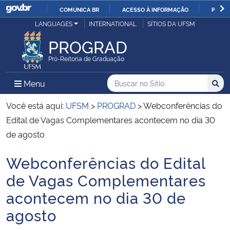
COMUNICA BR
ACESSO À INFORMAÇÃO
PARTI
Casa Civil
LANGUAGES
INTERNATIONAL
SÍTIOS DA UFSM
IR
PARA
PROGRAD
Ministério da Justiça e Segurança Pública
O
Pró-Reitoria de Graduação
CONTEÚDO
Ministério da Defesa
Buscar no no Sítio
Busca
Busca:
Menu Principal do Sítio
Menu
Busc
Ministério das Relações Exteriores
Você está aqui:
UFSM
>
PROGRAD
>
Webconferências do
Edital de Vagas Complementares acontecem no dia 30
Ministério da Economia
de agosto
Webconferências do Edital
Ministério da Infraestrutura
Início do conteúdo
de Vagas Complementares
Ministério da Agricultura, Pecuária e Abastecimento
acontecem no dia 30 de
agosto
Ministério da Educação