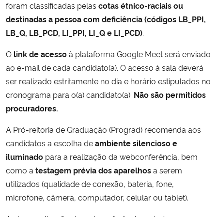
foram classificadas pelas
cotas étnico-raciais ou
destinadas a pessoa com deficiência (códigos LB_PPI,
Secretaria-Geral
LB_Q, LB_PCD, LI_PPI, LI_Q e LI_PCD)
.
Secretaria de Governo
O
link de acesso
à plataforma Google Meet será enviado
ao e-mail de cada candidato(a). O acesso à sala deverá
Gabinete de Segurança Institucional
ser realizado estritamente no dia e horário estipulados no
cronograma para o(a) candidato(a).
Não são permitidos
Advocacia-Geral da União
procuradores.
Banco Central do Brasil
A Pró-reitoria de Graduação (Prograd) recomenda aos
candidatos a escolha de
ambiente silencioso e
Planalto
iluminado
para a realização da webconferência, bem
como a
testagem prévia dos aparelhos
a serem
utilizados (qualidade de conexão, bateria, fone,
microfone, câmera, computador, celular ou tablet).