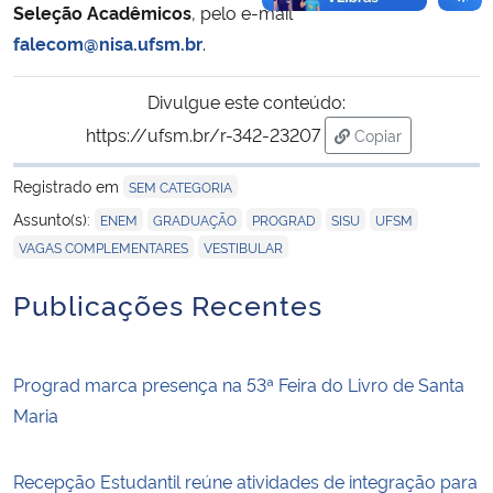
Seleção Acadêmicos
, pelo e-mail
falecom@nisa.ufsm.br
.
Divulgue este conteúdo:
https://ufsm.br/r-342-23207
Copiar
para área de tran
Registrado em
SEM CATEGORIA
,
,
,
,
,
Assunto(s):
ENEM
GRADUAÇÃO
PROGRAD
SISU
UFSM
,
VAGAS COMPLEMENTARES
VESTIBULAR
Publicações Recentes
Prograd marca presença na 53ª Feira do Livro de Santa
Maria
Recepção Estudantil reúne atividades de integração para