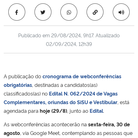
Ministério da Cidadania
Copiar para área 
Ministério da Saúde
Publicado em
29/08/2024, 9h17
. Atualizado
Ministério de Minas e Energia
02/09/2024, 12h39
Ministério da Ciência, Tecnologia, Inovações e Comunicações
Ministério do Meio Ambiente
A publicação do
cronograma de webconferências
obrigatórias
, destinadas a candidatos(as)
Ministério do Turismo
classificados(as) no
Edital N. 062/2024 de Vagas
Complementares, oriundas do SiSU e Vestibular
, está
Ministério do Desenvolvimento Regional
agendada para
hoje (29/8)
, junto ao
Edital
.
Controladoria-Geral da União
As webconferências acontecerão na
sexta-feira, 30 de
agosto
, via Google Meet, contemplando as pessoas que
Ministério da Mulher, da Família e dos Direitos Humanos