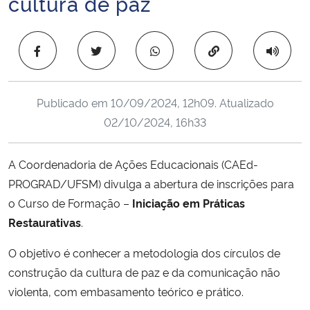
cultura de paz
Ministério da Cidadania
Copiar para área 
Ministério da Saúde
Ministério de Minas e Energia
Publicado em
10/09/2024, 12h09
. Atualizado
02/10/2024, 16h33
Ministério da Ciência, Tecnologia, Inovações e Comunicações
Ministério do Meio Ambiente
A Coordenadoria de Ações Educacionais (CAEd-
PROGRAD/UFSM) divulga a abertura de inscrições para
Ministério do Turismo
o Curso de Formação –
Iniciação em Práticas
Restaurativas
.
Ministério do Desenvolvimento Regional
O objetivo é conhecer a metodologia dos círculos de
Controladoria-Geral da União
construção da cultura de paz e da comunicação não
violenta, com embasamento teórico e prático.
Ministério da Mulher, da Família e dos Direitos Humanos