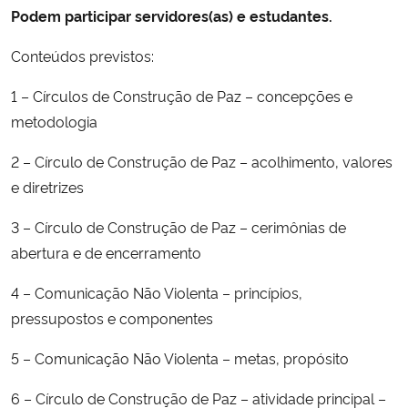
Podem participar servidores(as) e estudantes.
Secretaria-Geral
Conteúdos previstos:
Secretaria de Governo
1 – Círculos de Construção de Paz – concepções e
metodologia
Gabinete de Segurança Institucional
2 – Círculo de Construção de Paz – acolhimento, valores
e diretrizes
Advocacia-Geral da União
3 – Círculo de Construção de Paz – cerimônias de
Banco Central do Brasil
abertura e de encerramento
Planalto
4 – Comunicação Não Violenta – princípios,
pressupostos e componentes
5 – Comunicação Não Violenta – metas, propósito
6 – Círculo de Construção de Paz – atividade principal –