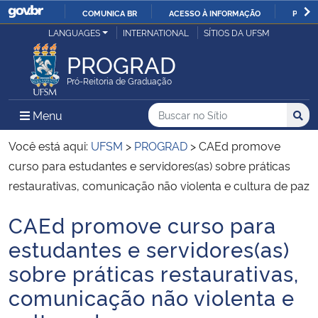
COMUNICA BR
ACESSO À INFORMAÇÃO
PARTI
Casa Civil
LANGUAGES
INTERNATIONAL
SÍTIOS DA UFSM
IR
PARA
PROGRAD
Ministério da Justiça e Segurança Pública
O
Pró-Reitoria de Graduação
CONTEÚDO
Ministério da Defesa
Buscar no no Sítio
Busca
Busca:
Menu Principal do Sítio
Menu
Busc
Ministério das Relações Exteriores
Você está aqui:
UFSM
>
PROGRAD
>
CAEd promove
curso para estudantes e servidores(as) sobre práticas
Ministério da Economia
restaurativas, comunicação não violenta e cultura de paz
CAEd promove curso para
Ministério da Infraestrutura
Início do conteúdo
estudantes e servidores(as)
Ministério da Agricultura, Pecuária e Abastecimento
sobre práticas restaurativas,
comunicação não violenta e
Ministério da Educação