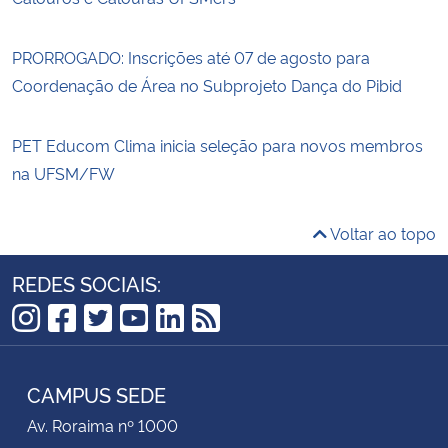
PRORROGADO: Inscrições até 07 de agosto para
Coordenação de Área no Subprojeto Dança do Pibid
PET Educom Clima inicia seleção para novos membros
na UFSM/FW
Voltar ao topo
REDES SOCIAIS:
Instagram
Facebook
Twitter
YouTube
LinkedIn
RSS
CAMPUS SEDE
Av. Roraima nº 1000