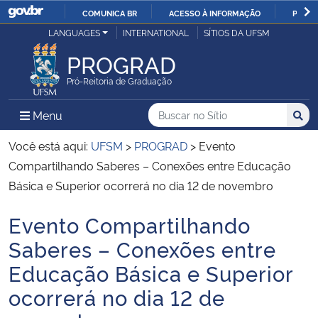
COMUNICA BR
ACESSO À INFORMAÇÃO
PARTI
Casa Civil
LANGUAGES
INTERNATIONAL
SÍTIOS DA UFSM
IR
PARA
PROGRAD
Ministério da Justiça e Segurança Pública
O
Pró-Reitoria de Graduação
CONTEÚDO
Ministério da Defesa
Buscar no no Sítio
Busca
Busca:
Menu Principal do Sítio
Menu
Busc
Ministério das Relações Exteriores
Você está aqui:
UFSM
>
PROGRAD
>
Evento
Compartilhando Saberes – Conexões entre Educação
Ministério da Economia
Básica e Superior ocorrerá no dia 12 de novembro
Evento Compartilhando
Ministério da Infraestrutura
Início do conteúdo
Saberes – Conexões entre
Ministério da Agricultura, Pecuária e Abastecimento
Educação Básica e Superior
ocorrerá no dia 12 de
Ministério da Educação