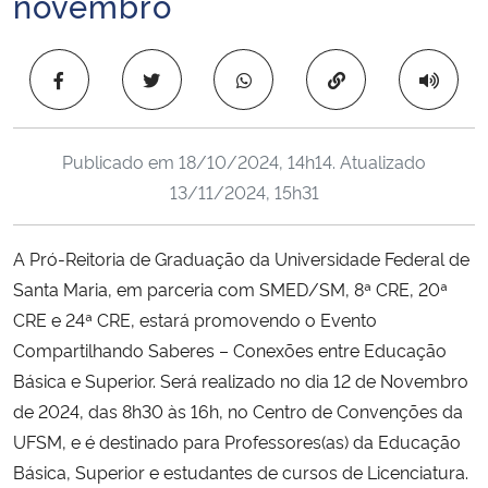
novembro
Ministério da Cidadania
Copiar para área 
Ministério da Saúde
Ministério de Minas e Energia
Publicado em
18/10/2024, 14h14
. Atualizado
13/11/2024, 15h31
Ministério da Ciência, Tecnologia, Inovações e Comunicações
Ministério do Meio Ambiente
A Pró-Reitoria de Graduação da Universidade Federal de
Santa Maria, em parceria com SMED/SM, 8ª CRE, 20ª
Ministério do Turismo
CRE e 24ª CRE, estará promovendo o Evento
Compartilhando Saberes – Conexões entre Educação
Ministério do Desenvolvimento Regional
Básica e Superior. Será realizado no dia 12 de Novembro
de 2024, das 8h30 às 16h, no Centro de Convenções da
Controladoria-Geral da União
UFSM, e é destinado para Professores(as) da Educação
Básica, Superior e estudantes de cursos de Licenciatura.
Ministério da Mulher, da Família e dos Direitos Humanos