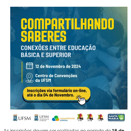
Secretaria-Geral
Secretaria de Governo
Gabinete de Segurança Institucional
Advocacia-Geral da União
Banco Central do Brasil
Planalto
As inscrições devem ser realizadas no período de
18 de