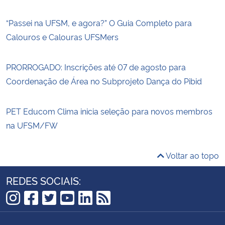
“Passei na UFSM, e agora?” O Guia Completo para
Calouros e Calouras UFSMers
PRORROGADO: Inscrições até 07 de agosto para
Coordenação de Área no Subprojeto Dança do Pibid
PET Educom Clima inicia seleção para novos membros
na UFSM/FW
Voltar ao topo
REDES SOCIAIS:
Instagram
Facebook
Twitter
YouTube
LinkedIn
RSS