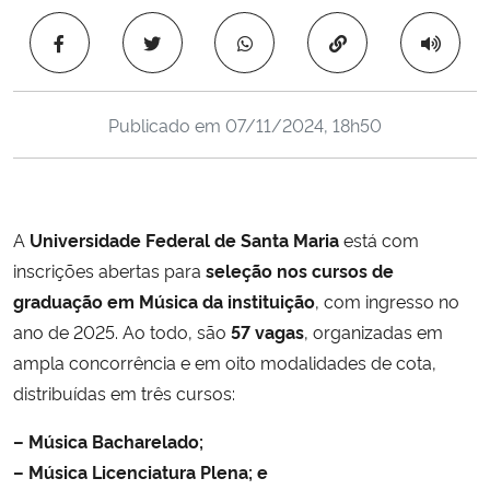
Ministério da Cidadania
Copiar para área 
Ministério da Saúde
Publicado em
07/11/2024, 18h50
Ministério de Minas e Energia
Ministério da Ciência, Tecnologia, Inovações e Comunicações
A
Universidade Federal de Santa Maria
está com
Ministério do Meio Ambiente
inscrições abertas para
seleção nos cursos de
graduação em Música da instituição
, com ingresso no
Ministério do Turismo
ano de 2025. Ao todo, são
57 vagas
, organizadas em
ampla concorrência e em oito modalidades de cota,
Ministério do Desenvolvimento Regional
distribuídas em três cursos:
Controladoria-Geral da União
– Música Bacharelado;
– Música Licenciatura Plena; e
Ministério da Mulher, da Família e dos Direitos Humanos