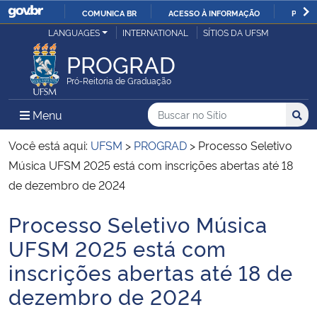
COMUNICA BR
ACESSO À INFORMAÇÃO
PARTI
Casa Civil
LANGUAGES
INTERNATIONAL
SÍTIOS DA UFSM
IR
PARA
PROGRAD
Ministério da Justiça e Segurança Pública
O
Pró-Reitoria de Graduação
CONTEÚDO
Ministério da Defesa
Buscar no no Sítio
Busca
Busca:
Menu Principal do Sítio
Menu
Busc
Ministério das Relações Exteriores
Você está aqui:
UFSM
>
PROGRAD
>
Processo Seletivo
Música UFSM 2025 está com inscrições abertas até 18
Ministério da Economia
de dezembro de 2024
Processo Seletivo Música
Ministério da Infraestrutura
Início do conteúdo
UFSM 2025 está com
Ministério da Agricultura, Pecuária e Abastecimento
inscrições abertas até 18 de
dezembro de 2024
Ministério da Educação