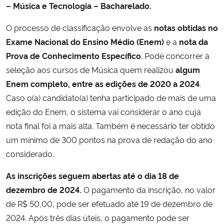
– Música e Tecnologia – Bacharelado.
Secretaria-Geral
O processo de classificação envolve as
notas obtidas no
Exame Nacional do Ensino Médio (Enem)
e a
nota da
Secretaria de Governo
Prova de Conhecimento Específico
. Pode concorrer à
seleção aos cursos de Música quem realizou
algum
Gabinete de Segurança Institucional
Enem completo, entre as edições de 2020 a 2024
.
Caso o(a) candidato(a) tenha participado de mais de uma
Advocacia-Geral da União
edição do Enem, o sistema vai considerar o ano cuja
nota final foi a mais alta. Também é necessário ter obtido
Banco Central do Brasil
um mínimo de 300 pontos na prova de redação do ano
considerado.
Planalto
As inscrições seguem abertas até o dia 18 de
dezembro de 2024.
O pagamento da inscrição, no valor
de R$ 50,00, pode ser efetuado até 19 de dezembro de
2024. Após três dias úteis, o pagamento pode ser