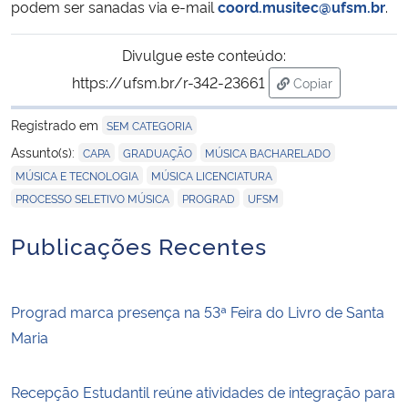
podem ser sanadas via e-mail
coord.musitec@ufsm.br
.
Divulgue este conteúdo:
https://ufsm.br/r-342-23661
Copiar
para área de tran
Registrado em
SEM CATEGORIA
,
,
,
Assunto(s):
CAPA
GRADUAÇÃO
MÚSICA BACHARELADO
,
,
MÚSICA E TECNOLOGIA
MÚSICA LICENCIATURA
,
,
PROCESSO SELETIVO MÚSICA
PROGRAD
UFSM
Publicações Recentes
Prograd marca presença na 53ª Feira do Livro de Santa
Maria
Recepção Estudantil reúne atividades de integração para