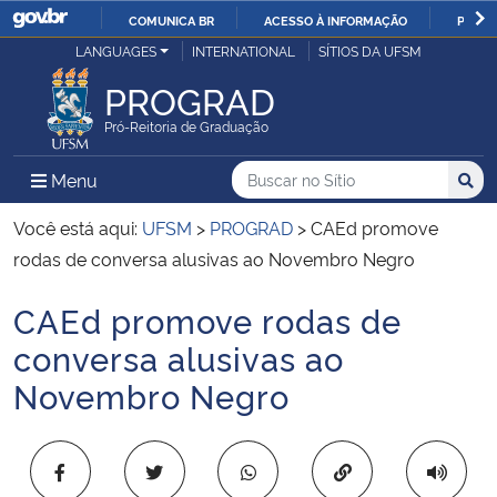
COMUNICA BR
ACESSO À INFORMAÇÃO
PARTI
Casa Civil
LANGUAGES
INTERNATIONAL
SÍTIOS DA UFSM
IR
PARA
PROGRAD
Ministério da Justiça e Segurança Pública
O
Pró-Reitoria de Graduação
CONTEÚDO
Ministério da Defesa
Buscar no no Sítio
Busca
Busca:
Menu Principal do Sítio
Menu
Busc
Ministério das Relações Exteriores
Você está aqui:
UFSM
>
PROGRAD
>
CAEd promove
rodas de conversa alusivas ao Novembro Negro
Ministério da Economia
CAEd promove rodas de
Início do conteúdo
Ministério da Infraestrutura
conversa alusivas ao
Novembro Negro
Ministério da Agricultura, Pecuária e Abastecimento
Ministério da Educação
Copiar para área 