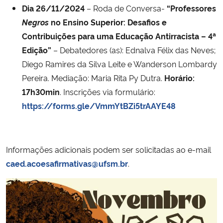
Dia 26/11/2024
– Roda de Conversa-
“Professores
Negros
no Ensino Superior: Desafios e
Contribuições para uma Educação Antirracista – 4ª
Edição”
– Debatedores (as): Ednalva Félix das Neves;
Diego Ramires da Silva Leite e Wanderson Lombardy
Pereira. Mediação: Maria Rita Py Dutra.
Horário:
17h30min
. Inscrições via formulário:
https://forms.gle/VmmYtBZi5trAAYE48
Informações adicionais podem ser solicitadas ao e-mail
caed.acoesafirmativas@ufsm.br
.