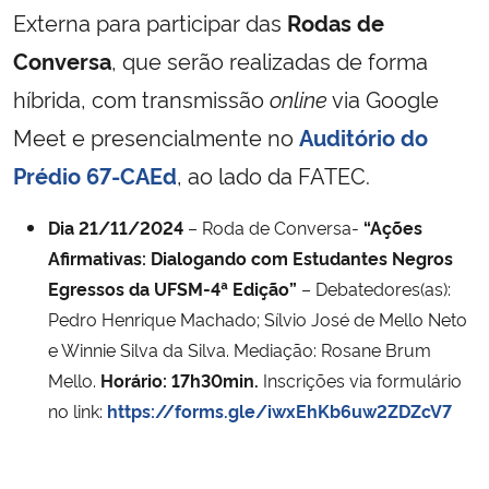
Externa para participar das
Rodas de
Secretaria-Geral
Conversa
, que serão realizadas de forma
híbrida, com transmissão
online
via Google
Secretaria de Governo
Meet e presencialmente no
Auditório do
Gabinete de Segurança Institucional
Prédio 67-CAEd
, ao lado da FATEC.
Advocacia-Geral da União
Dia 21/11/2024
– Roda de Conversa-
“Ações
Afirmativas: Dialogando com Estudantes Negros
Banco Central do Brasil
Egressos da UFSM-4ª Edição”
– Debatedores(as):
Pedro Henrique Machado; Sílvio José de Mello Neto
Planalto
e Winnie Silva da Silva. Mediação: Rosane Brum
Mello.
Horário: 17h30min.
Inscrições via formulário
no link:
https://forms.gle/iwxEhKb6uw2ZDZcV7