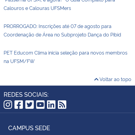
Calouros e Calouras UFSMers
PRORROGADO: Inscrições até 07 de agosto para
Coordenação de Área no Subprojeto Dança do Pibid
PET Educom Clima inicia seleção para novos membros
na UFSM/FW
Voltar ao topo
REDES SOCIAIS:
Instagram
Facebook
Twitter
YouTube
LinkedIn
RSS
CAMPUS SEDE