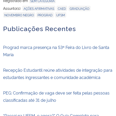
Registrado em
SEM CATEGORIA
,
,
,
Assunto(s):
AÇÕES AFIRMATIVAS
CAED
GRADUAÇÃO
,
,
NOVEMBRO NEGRO
PROGRAD
UFSM
Publicações Recentes
Prograd marca presença na 53ª Feira do Livro de Santa
Maria
Recepção Estudantil reúne atividades de integração para
estudantes ingressantes e comunidade acadêmica
PEG: Confirmação de vaga deve ser feita pelas pessoas
classificadas até 31 de julho
“Passei na UFSM, e agora?” O Guia Completo para