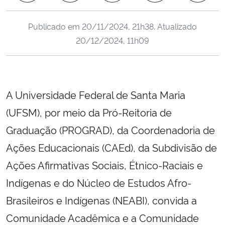
Ministério da Cidadania
Publicado em
20/11/2024, 21h38
. Atualizado
Ministério da Saúde
20/12/2024, 11h09
Ministério de Minas e Energia
Ministério da Ciência, Tecnologia, Inovações e Comunicações
A Universidade Federal de Santa Maria
(UFSM), por meio da Pró-Reitoria de
Ministério do Meio Ambiente
Graduação (PROGRAD), da Coordenadoria de
Ministério do Turismo
Ações Educacionais (CAEd), da Subdivisão de
Ações Afirmativas Sociais, Étnico-Raciais e
Ministério do Desenvolvimento Regional
Indígenas e do Núcleo de Estudos Afro-
Controladoria-Geral da União
Brasileiros e Indígenas (NEABI), convida a
Comunidade Acadêmica e a Comunidade
Ministério da Mulher, da Família e dos Direitos Humanos